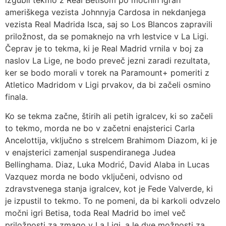
izgubil tekmo z Real Betisom po močnih igrah
ameriškega vezista Johnnyja Cardosa in nekdanjega
vezista Real Madrida Isca, saj so Los Blancos zapravili
priložnost, da se pomaknejo na vrh lestvice v La Ligi.
Čeprav je to tekma, ki je Real Madrid vrnila v boj za
naslov La Lige, ne bodo preveč jezni zaradi rezultata,
ker se bodo morali v torek na Paramount+ pomeriti z
Atletico Madridom v Ligi prvakov, da bi začeli osmino
finala.
Ko se tekma začne, štirih ali petih igralcev, ki so začeli
to tekmo, morda ne bo v začetni enajsterici Carla
Ancelottija, vključno s strelcem Brahimom Diazom, ki je
v enajsterici zamenjal suspendiranega Judea
Bellinghama. Diaz, Luka Modrić, David Alaba in Lucas
Vazquez morda ne bodo vključeni, odvisno od
zdravstvenega stanja igralcev, kot je Fede Valverde, ki
je izpustil to tekmo. To ne pomeni, da bi karkoli odvzelo
močni igri Betisa, toda Real Madrid bo imel več
priložnosti za zmago v La Ligi, a le dve možnosti za