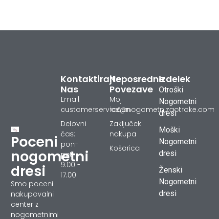
Kontaktirajte
Neposredne
Izdelek
Nas
Povezave
Otroški
Email:
Moj
Nogometni
customerservice@nogometnizaotroke.com
račun
dresi
Delovni
Zaključek
Moški
čas:
nakupa
Poceni
Nogometni
pon-
Košarica
nogometni
dresi
pet
9.00 -
dresi
Ženski
17.00
Nogometni
Smo poceni
dresi
nakupovalni
center z
nogometnimi