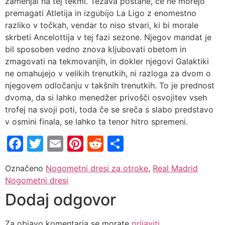
zamenjal na tej tekmi. Težava postane, če ne morejo
premagati Atletija in izgubijo La Ligo z enomestno
razliko v točkah, vendar to niso stvari, ki bi morale
skrbeti Ancelottija v tej fazi sezone. Njegov mandat je
bil sposoben vedno znova kljubovati obetom in
zmagovati na tekmovanjih, in dokler njegovi Galaktiki
ne omahujejo v velikih trenutkih, ni razloga za dvom o
njegovem odločanju v takšnih trenutkih. To je prednost
dvoma, da si lahko menedžer privošči osvojitev vseh
trofej na svoji poti, toda če se sreča s slabo predstavo
v osmini finala, se lahko ta tenor hitro spremeni.
Facebook
Twitter
Email
Pinterest
Reddit
Share
Označeno
Nogometni dresi za otroke
,
Real Madrid
Nogometni dresi
Dodaj odgovor
Za objavo komentarja se morate
prijaviti
.