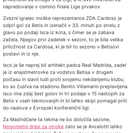
napredovanje v osmino finala Lige prvakov.
Zvezni igralec moške reprezentance ZDA Cardoso je
odprl gol za Betis in izenačil v 33. minuti po strelu z
glavo po podaji Isca iz kota, s čimer se je zabava
začela. Njegov prvi zadetek v sezoni, to je bila velika
priložnost za Cardosa, ki je bil to sezono v Betisovi
postavi in ​​iz nje.
Isco je še naprej bil arhitekt padca Real Madrida, zadel
je iz enajstmetrovke za vodstvo Betisa v drugem
polčasu in slavil tudi proti svojemu nekdanjemu klubu,
ko so čustva na stadionu Benito Villamarin preplavljena.
Isco ima zdaj šest golov in tri podaje v 15 nastopih za
Betis v vseh tekmovanjih in bi lahko ekipi pomagal priti
do naslova v Evropski konferenčni ligi.
Za Madridčane ta tekma ne bo določila sezone,
Nogometni dresi za otroke
zato se je Ancelotti lahko