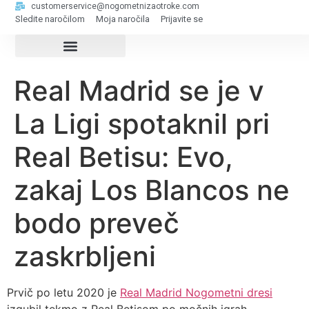
customerservice@nogometnizaotroke.com
Sledite naročilom
Moja naročila
Prijavite se
Real Madrid se je v
La Ligi spotaknil pri
Real Betisu: Evo,
zakaj Los Blancos ne
bodo preveč
zaskrbljeni
Prvič po letu 2020 je
Real Madrid Nogometni dresi