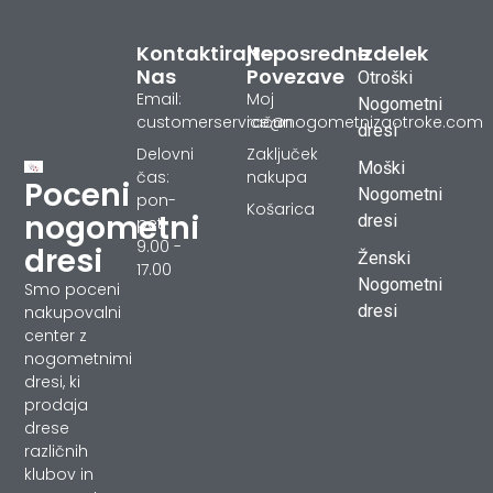
Kontaktirajte
Neposredne
Izdelek
Nas
Povezave
Otroški
Email:
Moj
Nogometni
customerservice@nogometnizaotroke.com
račun
dresi
Delovni
Zaključek
Moški
čas:
nakupa
Poceni
Nogometni
pon-
Košarica
nogometni
dresi
pet
9.00 -
dresi
Ženski
17.00
Nogometni
Smo poceni
dresi
nakupovalni
center z
nogometnimi
dresi, ki
prodaja
drese
različnih
klubov in