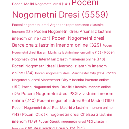
Poceni
Poceni Moški Nogometni dresi
(141)
Nogometni Dresi
(5559)
Poceni nogometni dresi Argentina reprezentance z lastnim
Poceni Nogometni dresi Arsenal z lastnim
imenom
(121)
Poceni Nogometni dresi
imenom online
(204)
Barcelona z lastnim imenom online
(329)
Poceni
Poceni
Nogometni dresi Bayern Munich z lastnim imenom online
(103)
Nogometni dresi Inter Milan z lastnim imenom online
(140)
Poceni Nogometni dresi Liverpool z lastnim imenom
online
(184)
Poceni
Poceni nogometni dresi Manchester City
(115)
Nogometni dresi Manchester City z lastnim imenom online
(152)
Poceni Nogometni dresi Otroški z lastnim imenom online
Poceni Nogometni dresi PSG z lastnim imenom
(128)
online
(240)
Poceni nogometni dresi Real Madrid
(195)
Poceni Nogometni dresi Real Madrid z lastnim imenom online
Poceni Otroški nogometni dresi Chelsea z lastnim
(148)
imenom
(179)
Poceni Otroški nogometni dresi PSG z lastnim
Real Madrid Dresi 2024
(171)
imenom
(110)