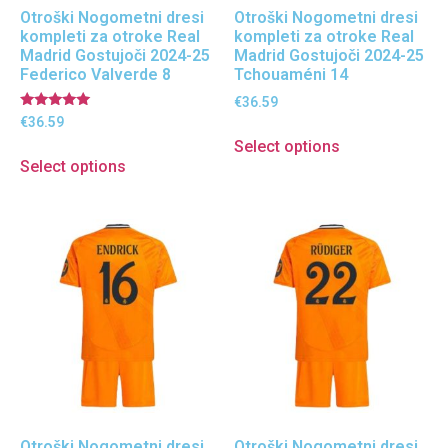
Otroški Nogometni dresi
Otroški Nogometni dresi
kompleti za otroke Real
kompleti za otroke Real
Madrid Gostujoči 2024-25
Madrid Gostujoči 2024-25
Federico Valverde 8
Tchouaméni 14
€
36.59
Ocenjeno
€
36.59
5.00
Select options
od 5
Select options
Otroški Nogometni dresi
Otroški Nogometni dresi