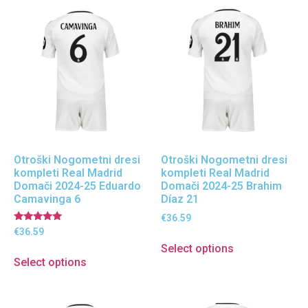
Otroški Nogometni dresi
Otroški Nogometni dresi
kompleti Real Madrid
kompleti Real Madrid
Domači 2024-25 Eduardo
Domači 2024-25 Brahim
Camavinga 6
Díaz 21
€
36.59
Ocenjeno
€
36.59
5.00
Select options
od 5
Select options