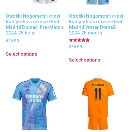
Otroški Nogometni dresi
Otroški Nogometni dresi
kompleti za otroke Real
kompleti za otroke Real
Madrid Domači Pre-Match
Madrid Vratar Domači
2024-25 bela
2024-25 modra
€
36.59
Ocenjeno
€
36.59
5.00
Select options
od 5
Select options