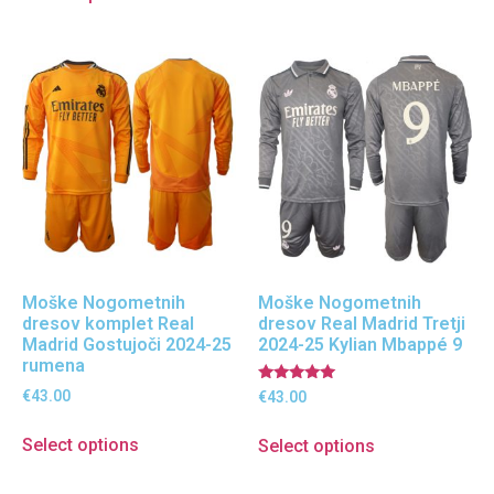
Moške Nogometnih
Moške Nogometnih
dresov komplet Real
dresov Real Madrid Tretji
Madrid Gostujoči 2024-25
2024-25 Kylian Mbappé 9
rumena
Ocenjeno
€
43.00
€
43.00
5.00
od 5
Select options
Select options