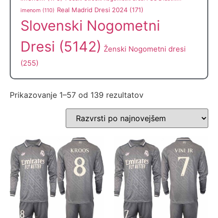
Real Madrid Dresi 2024
(171)
imenom
(110)
Slovenski Nogometni
Dresi
(5142)
Ženski Nogometni dresi
(255)
Prikazovanje 1–57 od 139 rezultatov