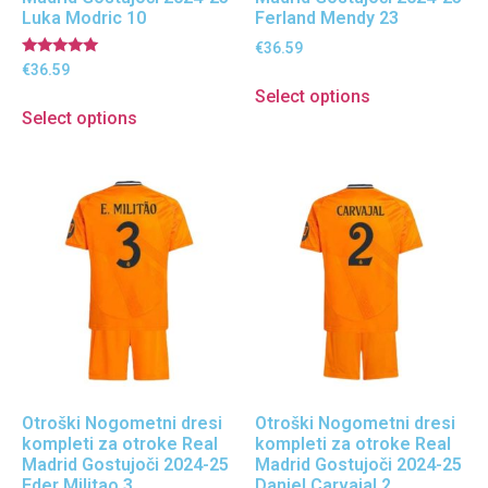
Luka Modric 10
Ferland Mendy 23
€
36.59
Ocenjeno
€
36.59
5.00
Select options
od 5
Select options
Otroški Nogometni dresi
Otroški Nogometni dresi
kompleti za otroke Real
kompleti za otroke Real
Madrid Gostujoči 2024-25
Madrid Gostujoči 2024-25
Eder Militao 3
Daniel Carvajal 2