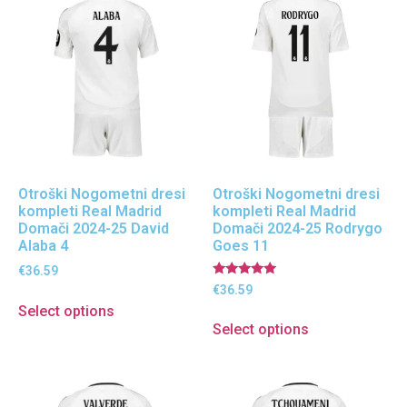
Otroški Nogometni dresi
Otroški Nogometni dresi
kompleti Real Madrid
kompleti Real Madrid
Domači 2024-25 David
Domači 2024-25 Rodrygo
Alaba 4
Goes 11
€
36.59
Ocenjeno
€
36.59
5.00
Select options
od 5
Select options