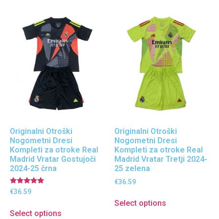
Originalni Otroški
Originalni Otroški
Nogometni Dresi
Nogometni Dresi
Kompleti za otroke Real
Kompleti za otroke Real
Madrid Vratar Gostujoči
Madrid Vratar Tretji 2024-
2024-25 črna
25 zelena
€
36.59
Ocenjeno
€
36.59
5.00
Select options
od 5
Select options