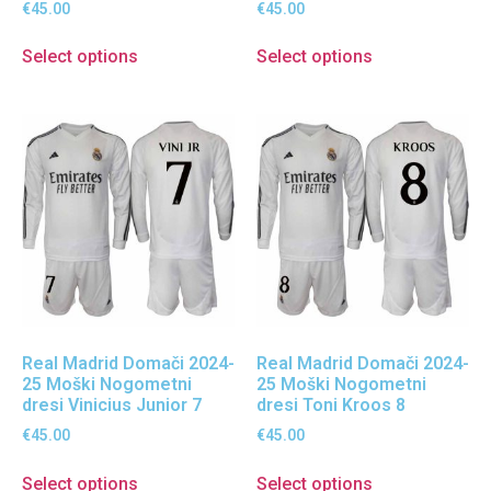
€
45.00
€
45.00
Select options
Select options
Real Madrid Domači 2024-
Real Madrid Domači 2024-
25 Moški Nogometni
25 Moški Nogometni
dresi Vinicius Junior 7
dresi Toni Kroos 8
€
45.00
€
45.00
Select options
Select options