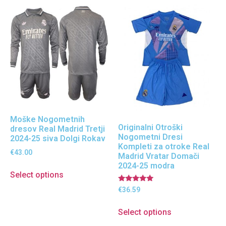
Moške Nogometnih
Originalni Otroški
dresov Real Madrid Tretji
Nogometni Dresi
2024-25 siva Dolgi Rokav
Kompleti za otroke Real
€
43.00
Madrid Vratar Domači
2024-25 modra
Select options
Ocenjeno
€
36.59
5.00
od 5
Select options