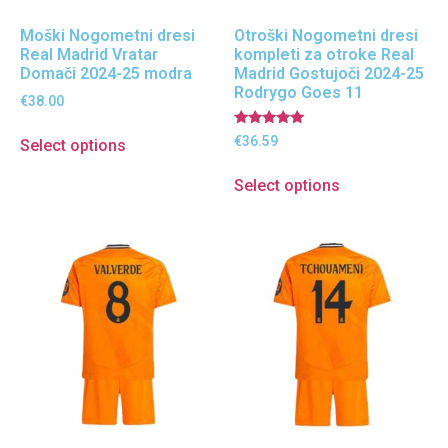
Moški Nogometni dresi
Otroški Nogometni dresi
Real Madrid Vratar
kompleti za otroke Real
Domači 2024-25 modra
Madrid Gostujoči 2024-25
Rodrygo Goes 11
€
38.00
Ocenjeno
€
36.59
Select options
5.00
od 5
Select options