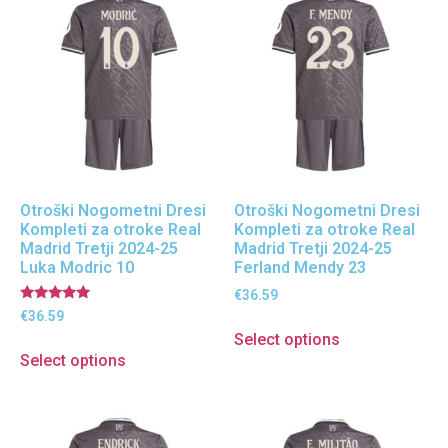
Otroški Nogometni Dresi
Otroški Nogometni Dresi
Kompleti za otroke Real
Kompleti za otroke Real
Madrid Tretji 2024-25
Madrid Tretji 2024-25
Luka Modric 10
Ferland Mendy 23
€
36.59
Ocenjeno
€
36.59
5.00
Select options
od 5
Select options