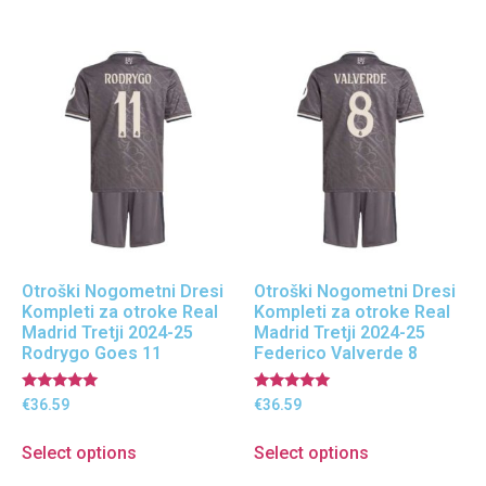
Otroški Nogometni Dresi
Otroški Nogometni Dresi
Kompleti za otroke Real
Kompleti za otroke Real
Madrid Tretji 2024-25
Madrid Tretji 2024-25
Rodrygo Goes 11
Federico Valverde 8
Ocenjeno
Ocenjeno
€
36.59
€
36.59
5.00
5.00
od 5
od 5
Select options
Select options