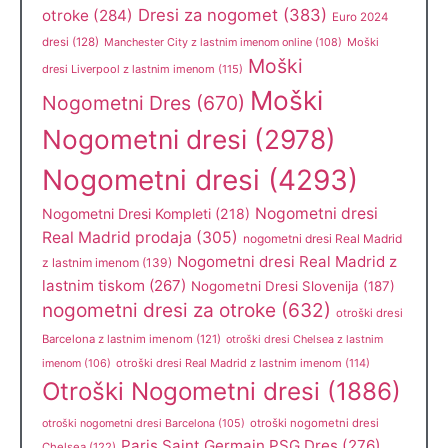
Dresi za nogomet
(383)
otroke
(284)
Euro 2024
dresi
(128)
Manchester City z lastnim imenom online
(108)
Moški
Moški
dresi Liverpool z lastnim imenom
(115)
Moški
Nogometni Dres
(670)
Nogometni dresi
(2978)
Nogometni dresi
(4293)
Nogometni dresi
Nogometni Dresi Kompleti
(218)
Real Madrid prodaja
(305)
nogometni dresi Real Madrid
Nogometni dresi Real Madrid z
z lastnim imenom
(139)
lastnim tiskom
(267)
Nogometni Dresi Slovenija
(187)
nogometni dresi za otroke
(632)
otroški dresi
Barcelona z lastnim imenom
(121)
otroški dresi Chelsea z lastnim
otroški dresi Real Madrid z lastnim imenom
(114)
imenom
(106)
Otroški Nogometni dresi
(1886)
otroški nogometni dresi
otroški nogometni dresi Barcelona
(105)
Paris Saint Germain PSG Dres
(276)
Chelsea
(122)