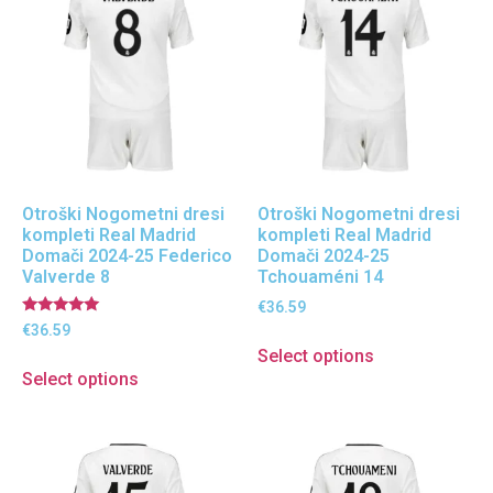
Otroški Nogometni dresi
Otroški Nogometni dresi
kompleti Real Madrid
kompleti Real Madrid
Domači 2024-25 Federico
Domači 2024-25
Valverde 8
Tchouaméni 14
€
36.59
Ocenjeno
€
36.59
5.00
Select options
od 5
Select options