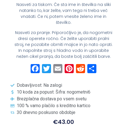
Nasveti za tiskom: Če sta ime in številka na sliki
natanko to, kar želite, vam tega ni treba več
vnašati. Če ni, potem vnesite želeno ime in
številko.
Nasveti za pranje: Priporočljivo je, da nogometni
dresi operete ročno. Če želite uporabiti pralni
stroj, ne pozabite obrniti majice in jo nato oprati.
In napolnite stroj s hladno vodo in uporabite
nežen cikel pranja, da boste bolj zaščitili barve.
Facebook
Twitter
Email
Pinterest
Reddit
Share
Dobavljivost: Na zalogi
10 koda za popust: Šifra: nogometni6
Brezplačna dostava po vsem svetu
100 % varno plačilo s kreditno kartico
30 dnevno poskusno obdobje
€
43.00