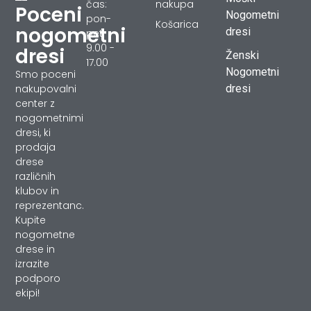
čas:
nakupa
Poceni
Nogometni
pon-
Košarica
nogometni
dresi
pet
9.00 -
dresi
Ženski
17.00
Nogometni
Smo poceni
dresi
nakupovalni
center z
nogometnimi
dresi, ki
prodaja
drese
različnih
klubov in
reprezentanc.
Kupite
nogometne
drese in
izrazite
podporo
ekipi!