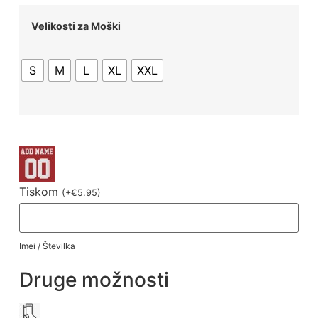
Velikosti za Moški
S
M
L
XL
XXL
Tiskom
(
+
€
5.95
)
Imei / Številka
Druge možnosti