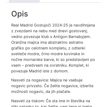
Opis
Real Madrid Gostujoči 2024-25 je navdihnjena
z zvezdami na nebu med dnevi gostovanj;
vedno povezuje klub s Antigon Barnabyjem.
Oranžna majica ima abstraktno astralno
grafiko po celotnem kompletu, z odtenki
svetleče modre, črno-modre kovinske in
nočne mornarske barve, ki so predstavljeni po
vsem – predvsem na ovratniku. Komplet, ki
povezuje Madrid iste z domom.
Nasveti za nogavice: Majica ne vsebuje
nogavic privzeto. Če želite nogavice, izberite
možnosti nogavic, da jih plačate.
Nasveti za tiskom: Če sta ime in številka na
sliki natanko to, kar želite, vam tega ni treba