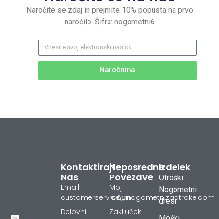
Naročite se zdaj in prejmite 10% popusta na prvo
naročilo. Šifra: nogometni6
Naročnina
Kontaktirajte
Neposredne
Izdelek
Nas
Povezave
Otroški
Email:
Moj
Nogometni
customerservice@nogometnizaotroke.com
račun
dresi
Delovni
Zaključek
Moški