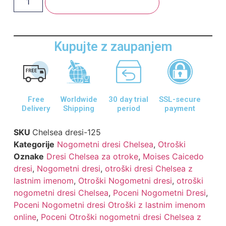
Dodaj V Košarico
Kupujte z zaupanjem
Free
Worldwide
30 day trial
SSL-secure
Delivery
Shipping
period
payment
SKU
Chelsea dresi-125
Kategorije
Nogometni dresi Chelsea
,
Otroški
Oznake
Dresi Chelsea za otroke
,
Moises Caicedo
dresi
,
Nogometni dresi
,
otroški dresi Chelsea z
lastnim imenom
,
Otroški Nogometni dresi
,
otroški
nogometni dresi Chelsea
,
Poceni Nogometni Dresi
,
Poceni Nogometni dresi Otroški z lastnim imenom
online
,
Poceni Otroški nogometni dresi Chelsea z