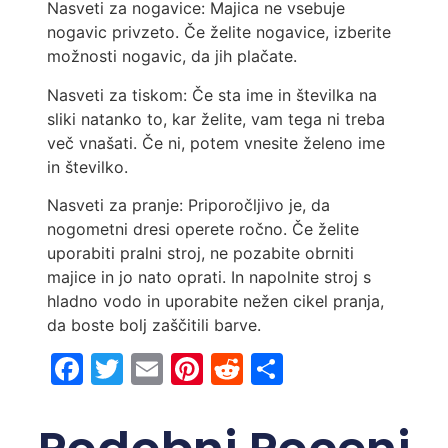
Nasveti za nogavice: Majica ne vsebuje
nogavic privzeto. Če želite nogavice, izberite
možnosti nogavic, da jih plačate.
Nasveti za tiskom: Če sta ime in številka na
sliki natanko to, kar želite, vam tega ni treba
več vnašati. Če ni, potem vnesite želeno ime
in številko.
Nasveti za pranje: Priporočljivo je, da
nogometni dresi operete ročno. Če želite
uporabiti pralni stroj, ne pozabite obrniti
majice in jo nato oprati. In napolnite stroj s
hladno vodo in uporabite nežen cikel pranja,
da boste bolj zaščitili barve.
Facebook
Twitter
Email
Pinterest
Reddit
Share