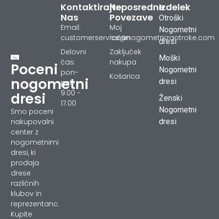
Kontaktirajte
Neposredne
Izdelek
Nas
Povezave
Otroški
Email:
Moj
Nogometni
customerservice@nogometnizaotroke.com
račun
dresi
Delovni
Zaključek
Moški
čas:
nakupa
Poceni
Nogometni
pon-
Košarica
nogometni
dresi
pet
9.00 -
dresi
Ženski
17.00
Nogometni
Smo poceni
dresi
nakupovalni
center z
nogometnimi
dresi, ki
prodaja
drese
različnih
klubov in
reprezentanc.
Kupite