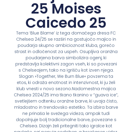
25 Moises
Caicedo 25
Tema ‘Blue Blame’ iz tega domačega dresa FC
Chelsea 24/25 se razširi na gostujočo majico in
poudarja skupno ambicioznost kluba, gorečo
strast in odločenost za uspeh. Osupljiva oranžna
poudarjena barva simbolizira ogenj, ki
predstavlja kolektivni zagon vseh, ki so povezani
s Chelseajem, tako na igrišču kot izven njega.
Slogan »Together, We Burn Blue« povzema ta
etos, ki odraža enotnost in intenzivnost, ki ju želi
klub vnesti v novo sezono.Nadomestna majica
Chelsea 2024/25 ima tkano tkanino v “guava ice”,
svetlejšem odtenku oranžne barve, ki uvaja čisto,
mladostno in trendovsko estetiko. Ta izbira barve
ne prinaša le svežega videza, ampak tudi
dopolnjuje bolj tradicionalne barve, povezane s
Chelsea. Dizajn želi pritegniti tako igralce kot
navijače, saj ponuja sodoben, a brezčasen videz,