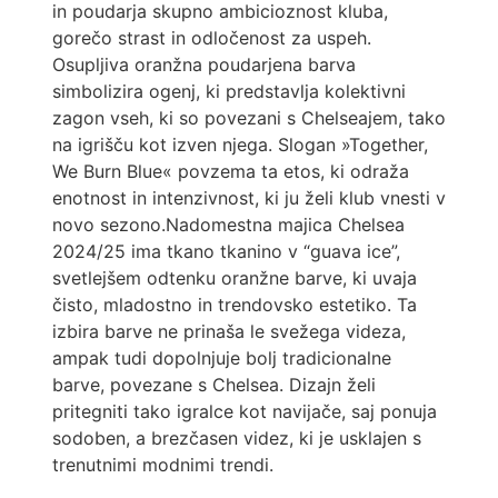
in poudarja skupno ambicioznost kluba,
gorečo strast in odločenost za uspeh.
Osupljiva oranžna poudarjena barva
simbolizira ogenj, ki predstavlja kolektivni
zagon vseh, ki so povezani s Chelseajem, tako
na igrišču kot izven njega. Slogan »Together,
We Burn Blue« povzema ta etos, ki odraža
enotnost in intenzivnost, ki ju želi klub vnesti v
novo sezono.Nadomestna majica Chelsea
2024/25 ima tkano tkanino v “guava ice”,
svetlejšem odtenku oranžne barve, ki uvaja
čisto, mladostno in trendovsko estetiko. Ta
izbira barve ne prinaša le svežega videza,
ampak tudi dopolnjuje bolj tradicionalne
barve, povezane s Chelsea. Dizajn želi
pritegniti tako igralce kot navijače, saj ponuja
sodoben, a brezčasen videz, ki je usklajen s
trenutnimi modnimi trendi.