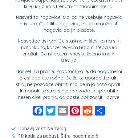
ki je usklajen s trenutnimi modnimi trendi.
Nasveti za nogavice: Majica ne vsebuje nogavic
privzeto. Če želite nogavice, izberite možnosti
nogavic, da jih plačate.
Nasveti za tiskom: Če sta ime in številka na sliki
natanko to, kar želite, vam tega ni treba več
vnašati. Če ni, potem vnesite želeno ime in
številko.
Nasveti za pranje: Priporočljivo je, da nogometni
dresi operete ročno. Če želite uporabiti pralni
stroj, ne pozabite obrniti majice in jo nato oprati.
In napolnite stroj s hladno vodo in uporabite
nežen cikel pranja, da boste bolj zaščitili barve.
Facebook
Twitter
Email
Pinterest
Reddit
Share
Dobavljivost: Na zalogi
10 koda za popust: Šifra: nogometni6