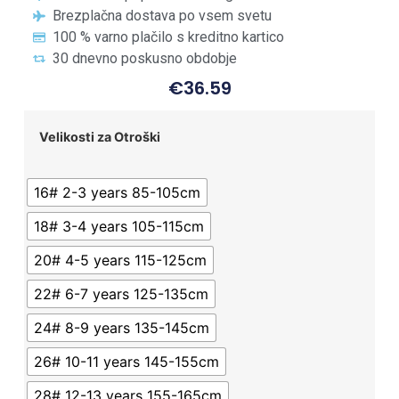
Brezplačna dostava po vsem svetu
100 % varno plačilo s kreditno kartico
30 dnevno poskusno obdobje
€
36.59
Velikosti za Otroški
16# 2-3 years 85-105cm
18# 3-4 years 105-115cm
20# 4-5 years 115-125cm
22# 6-7 years 125-135cm
24# 8-9 years 135-145cm
26# 10-11 years 145-155cm
28# 12-13 years 155-165cm