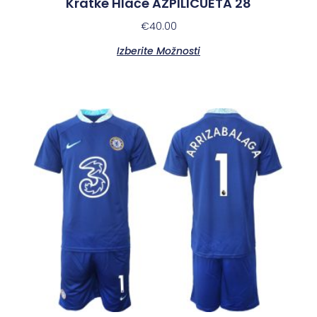
Kratke Hlače AZPILICUETA 28
€
40.00
Izberite Možnosti