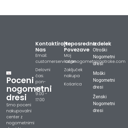
Kontaktirajte
Neposredne
Izdelek
Nas
Povezave
Otroški
Email:
Moj
Nogometni
customerservice@nogometnizaotroke.com
račun
dresi
Delovni
Zaključek
Moški
čas:
nakupa
Poceni
Nogometni
pon-
Košarica
nogometni
dresi
pet
9.00 -
dresi
Ženski
17.00
Nogometni
Smo poceni
dresi
nakupovalni
center z
nogometnimi