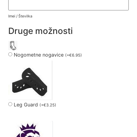
Imei / Številka
Druge možnosti
Nogometne nogavice
(
+
€
6.95
)
Leg Guard
(
+
€
3.25
)