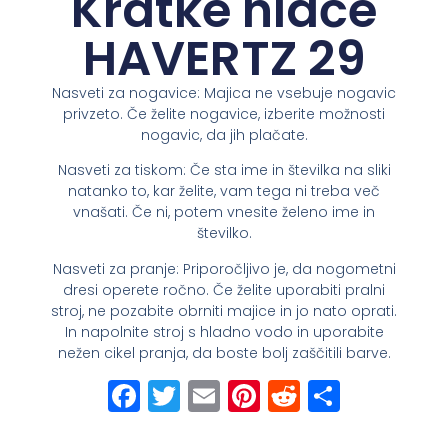
Kratke hlače
HAVERTZ 29
Nasveti za nogavice: Majica ne vsebuje nogavic
privzeto. Če želite nogavice, izberite možnosti
nogavic, da jih plačate.
Nasveti za tiskom: Če sta ime in številka na sliki
natanko to, kar želite, vam tega ni treba več
vnašati. Če ni, potem vnesite želeno ime in
številko.
Nasveti za pranje: Priporočljivo je, da nogometni
dresi operete ročno. Če želite uporabiti pralni
stroj, ne pozabite obrniti majice in jo nato oprati.
In napolnite stroj s hladno vodo in uporabite
nežen cikel pranja, da boste bolj zaščitili barve.
Facebook
Twitter
Email
Pinterest
Reddit
Share