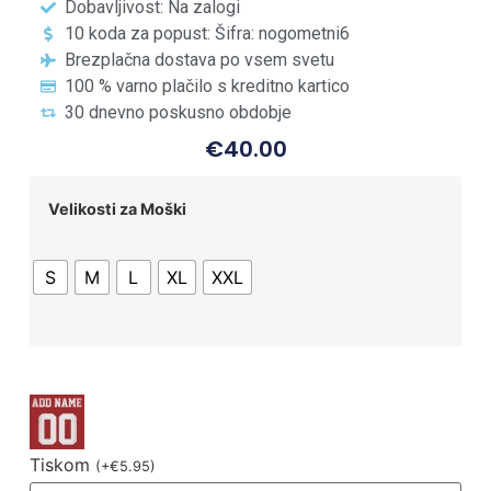
Dobavljivost: Na zalogi
10 koda za popust: Šifra: nogometni6
Brezplačna dostava po vsem svetu
100 % varno plačilo s kreditno kartico
30 dnevno poskusno obdobje
€
40.00
Velikosti za Moški
S
M
L
XL
XXL
Tiskom
(
+
€
5.95
)