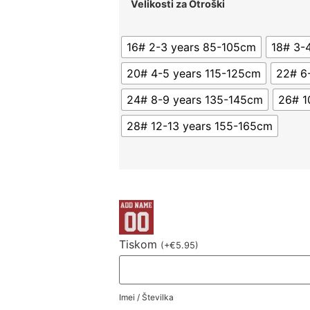
Velikosti za Otroški
16# 2-3 years 85-105cm
18# 3-
20# 4-5 years 115-125cm
22# 6
24# 8-9 years 135-145cm
26# 1
28# 12-13 years 155-165cm
Tiskom
(
+
€
5.95
)
Imei / Številka