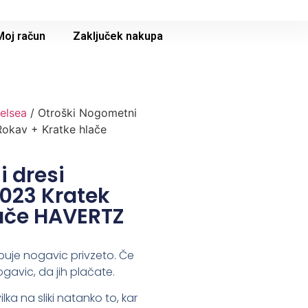
Moj račun
Zaključek nakupa
elsea
/ Otroški Nogometni
Rokav + Kratke hlače
 dresi
023 Kratek
lače HAVERTZ
buje nogavic privzeto. Če
ogavic, da jih plačate.
lka na sliki natanko to, kar