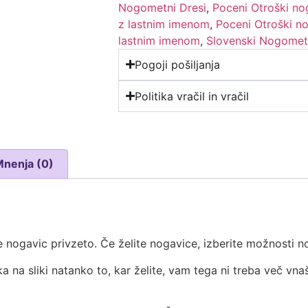
Nogometni Dresi
,
Poceni Otroški no
z lastnim imenom
,
Poceni Otroški n
lastnim imenom
,
Slovenski Nogometn
Pogoji pošiljanja
Politika vračil in vračil
Mnenja (0)
 nogavic privzeto. Če želite nogavice, izberite možnosti no
ka na sliki natanko to, kar želite, vam tega ni treba več vna