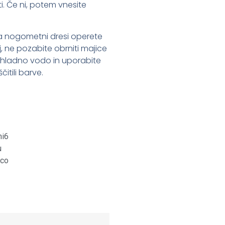
i. Če ni, potem vnesite
 da nogometni dresi operete
oj, ne pozabite obrniti majice
 s hladno vodo in uporabite
itili barve.
st
it
are
ni6
u
ico