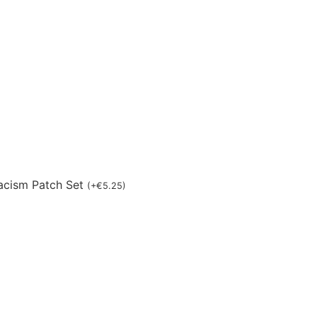
acism Patch Set
(
+
€
5.25
)