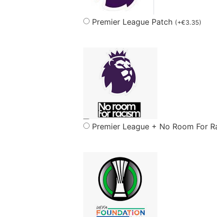
Premier League Patch
(
+
€
3.35
)
Premier League + No Room For R