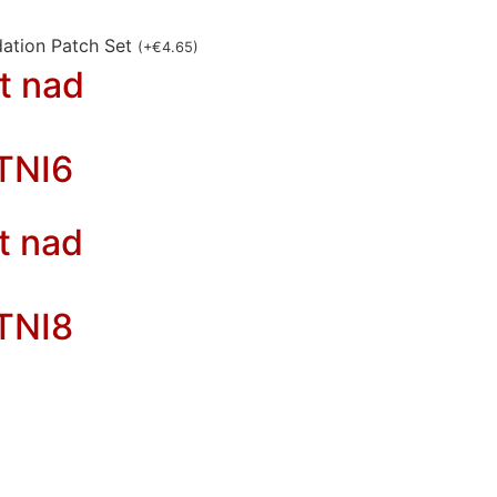
ation Patch Set
(
+
€
4.65
)
t nad
TNI6
t nad
TNI8