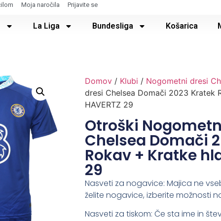
čilom
Moja naročila
Prijavite se
e
La Liga
Bundesliga
Košarica
Domov
/
Klubi
/
Nogometni dresi Ch
dresi Chelsea Domači 2023 Kratek 
HAVERTZ 29
Otroški Nogometni
Chelsea Domači 2
Rokav + Kratke h
29
Nasveti za nogavice: Majica ne vse
želite nogavice, izberite možnosti n
Nasveti za tiskom: Če sta ime in števi