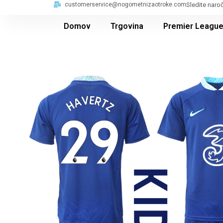
customerservice@nogometnizaotroke.com
Sledite naro
Domov
Trgovina
Premier Leagu