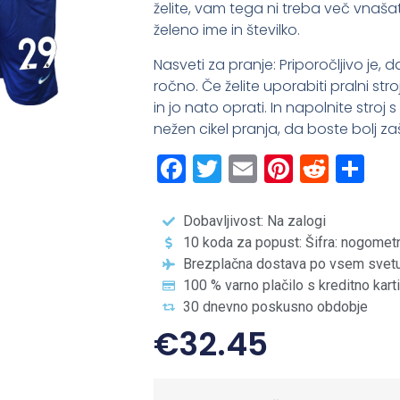
želite, vam tega ni treba več vnašat
želeno ime in številko.
Nasveti za pranje: Priporočljivo je,
ročno. Če želite uporabiti pralni str
in jo nato oprati. In napolnite stroj
nežen cikel pranja, da boste bolj zašč
Facebook
Twitter
Email
Pintere
Redd
Sh
Dobavljivost: Na zalogi
10 koda za popust: Šifra: nogomet
Brezplačna dostava po vsem svet
100 % varno plačilo s kreditno kart
30 dnevno poskusno obdobje
€
32.45