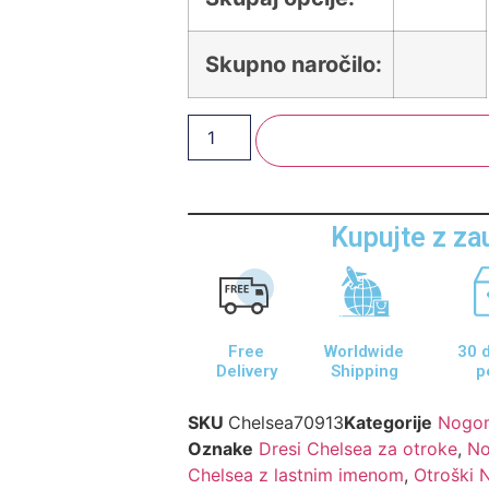
Skupno naročilo:
Dodaj V Košarico
Kupujte z z
Free
Worldwide
30 d
Delivery
Shipping
p
SKU
Chelsea70913
Kategorije
Nogom
Oznake
Dresi Chelsea za otroke
,
No
Chelsea z lastnim imenom
,
Otroški 