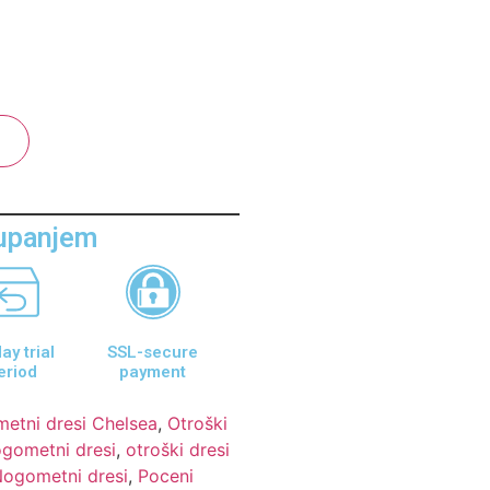
aupanjem
ay trial
SSL-secure
eriod
payment
etni dresi Chelsea
,
Otroški
gometni dresi
,
otroški dresi
Nogometni dresi
,
Poceni