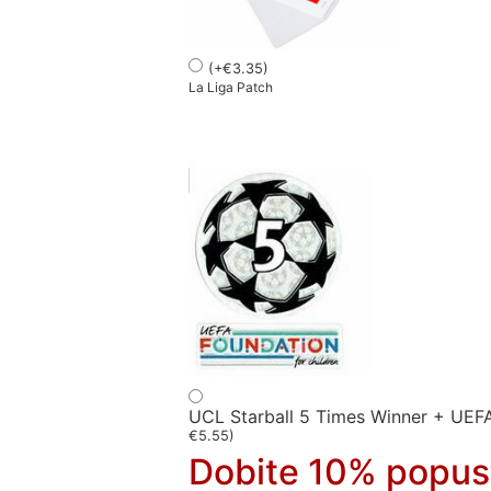
(
+
€
3.35
)
La Liga Patch
UCL Starball 5 Times Winner + UEF
€
5.55
)
Dobite 10% popus