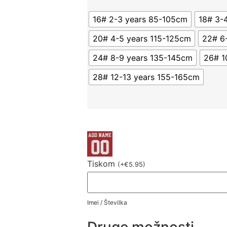
16# 2-3 years 85-105cm
18# 3-
20# 4-5 years 115-125cm
22# 6
24# 8-9 years 135-145cm
26# 1
28# 12-13 years 155-165cm
Tiskom
(
+
€
5.95
)
Imei / Številka
Druge možnosti