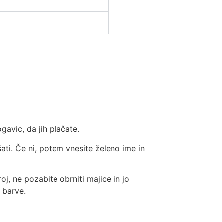
gavic, da jih plačate.
šati. Če ni, potem vnesite želeno ime in
oj, ne pozabite obrniti majice in jo
i barve.