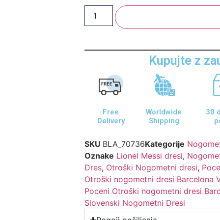
Dodaj V Košarico
Kupujte z z
Free
Worldwide
30 d
Delivery
Shipping
p
SKU
BLA_70736
Kategorije
Nogometn
Oznake
Lionel Messi dresi
,
Nogomet
Dres
,
Otroški Nogometni dresi
,
Poce
Otroški nogometni dresi Barcelona 
Poceni Otroški nogometni dresi Bar
Slovenski Nogometni Dresi