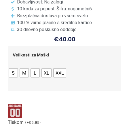
Dobavljivost: Na zalogi
10 koda za popust: Šifra: nogometni6
Brezplačna dostava po vsem svetu
100 % varno plačilo s kreditno kartico
30 dnevno poskusno obdobje
€
40.00
Velikosti za Moški
S
M
L
XL
XXL
Tiskom
(
+
€
5.95
)