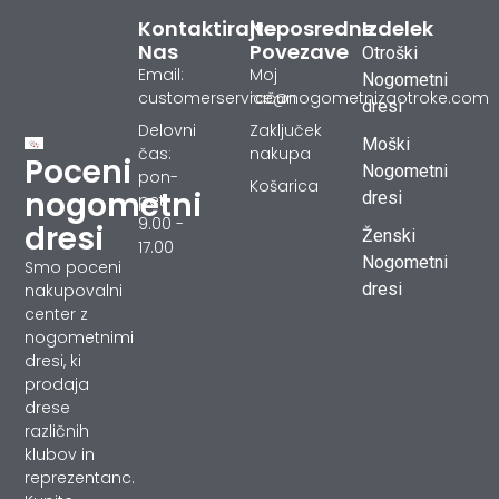
Kontaktirajte
Neposredne
Izdelek
Nas
Povezave
Otroški
Email:
Moj
Nogometni
customerservice@nogometnizaotroke.com
račun
dresi
Delovni
Zaključek
Moški
čas:
nakupa
Poceni
Nogometni
pon-
Košarica
nogometni
dresi
pet
9.00 -
dresi
Ženski
17.00
Nogometni
Smo poceni
dresi
nakupovalni
center z
nogometnimi
dresi, ki
prodaja
drese
različnih
klubov in
reprezentanc.