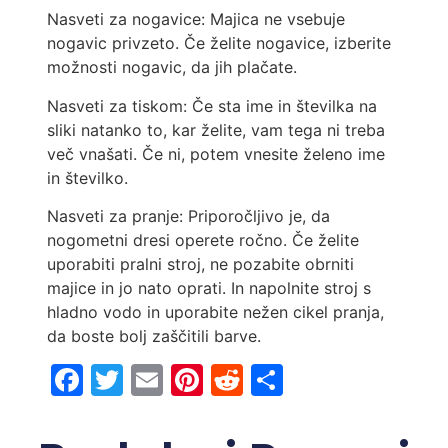
Nasveti za nogavice: Majica ne vsebuje
nogavic privzeto. Če želite nogavice, izberite
možnosti nogavic, da jih plačate.
Nasveti za tiskom: Če sta ime in številka na
sliki natanko to, kar želite, vam tega ni treba
več vnašati. Če ni, potem vnesite želeno ime
in številko.
Nasveti za pranje: Priporočljivo je, da
nogometni dresi operete ročno. Če želite
uporabiti pralni stroj, ne pozabite obrniti
majice in jo nato oprati. In napolnite stroj s
hladno vodo in uporabite nežen cikel pranja,
da boste bolj zaščitili barve.
Facebook
Twitter
Email
Pinterest
Reddit
Share