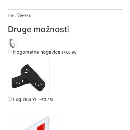
Imei / Številka
Druge možnosti
Nogometne nogavice
(
+
€
6.95
)
Leg Guard
(
+
€
3.25
)