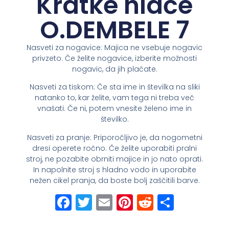
Kratke hlače
O.DEMBELE 7
Nasveti za nogavice: Majica ne vsebuje nogavic
privzeto. Če želite nogavice, izberite možnosti
nogavic, da jih plačate.
Nasveti za tiskom: Če sta ime in številka na sliki
natanko to, kar želite, vam tega ni treba več
vnašati. Če ni, potem vnesite želeno ime in
številko.
Nasveti za pranje: Priporočljivo je, da nogometni
dresi operete ročno. Če želite uporabiti pralni
stroj, ne pozabite obrniti majice in jo nato oprati.
In napolnite stroj s hladno vodo in uporabite
nežen cikel pranja, da boste bolj zaščitili barve.
Facebook
Twitter
Email
Pinterest
Reddit
Share