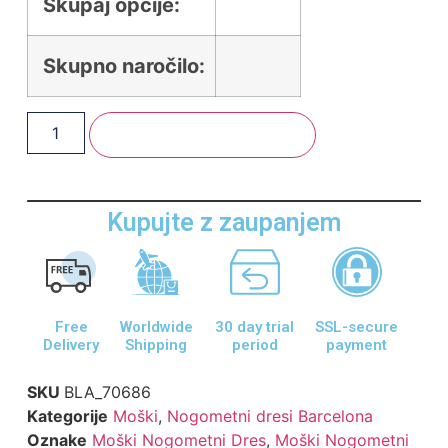
Skupaj opcije:
Skupno naročilo:
Dodaj V Košarico
Kupujte z zaupanjem
Free
Worldwide
30 day trial
SSL-secure
Delivery
Shipping
period
payment
SKU
BLA_70686
Kategorije
Moški
,
Nogometni dresi Barcelona
Oznake
Moški Nogometni Dres
,
Moški Nogometni