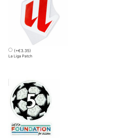
(
+
€
3.35
)
La Liga Patch