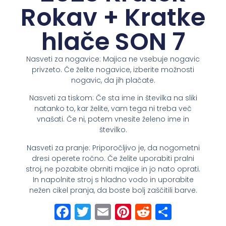
Rokav + Kratke
hlače SON 7
Nasveti za nogavice: Majica ne vsebuje nogavic
privzeto. Če želite nogavice, izberite možnosti
nogavic, da jih plačate.
Nasveti za tiskom: Če sta ime in številka na sliki
natanko to, kar želite, vam tega ni treba več
vnašati. Če ni, potem vnesite želeno ime in
številko.
Nasveti za pranje: Priporočljivo je, da nogometni
dresi operete ročno. Če želite uporabiti pralni
stroj, ne pozabite obrniti majice in jo nato oprati.
In napolnite stroj s hladno vodo in uporabite
nežen cikel pranja, da boste bolj zaščitili barve.
Facebook
Twitter
Email
Pinterest
Reddit
Share