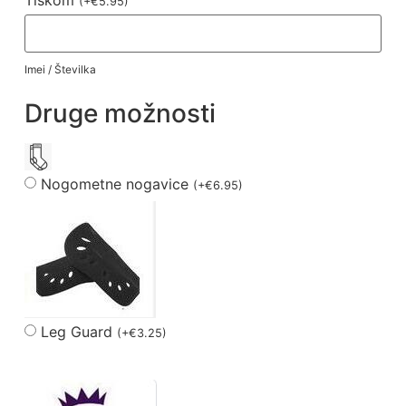
Tiskom
(
+
€
5.95
)
Imei / Številka
Druge možnosti
Nogometne nogavice
(
+
€
6.95
)
Leg Guard
(
+
€
3.25
)