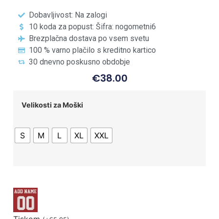
Dobavljivost: Na zalogi
10 koda za popust: Šifra: nogometni6
Brezplačna dostava po vsem svetu
100 % varno plačilo s kreditno kartico
30 dnevno poskusno obdobje
€
38.00
Velikosti za Moški
S
M
L
XL
XXL