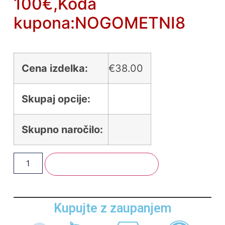
100€,Koda
kupona:NOGOMETNI8
Cena izdelka:
€
38.00
Skupaj opcije:
Skupno naročilo:
Dodaj V Košarico
Kupujte z zaupanjem