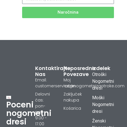
Naročnina
Kontaktirajte
Neposredne
Izdelek
Nas
Povezave
Otroški
Email:
Moj
Nogometni
customerservice@nogometnizaotroke.com
račun
dresi
Delovni
Zaključek
Moški
čas:
nakupa
Poceni
Nogometni
pon-
Košarica
nogometni
dresi
pet
9.00 -
dresi
Ženski
17.00