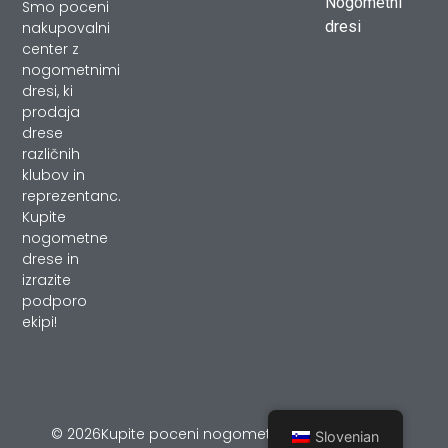
Nogometni
Smo poceni
dresi
nakupovalni
center z
nogometnimi
dresi, ki
prodaja
drese
različnih
klubov in
reprezentanc.
Kupite
nogometne
drese in
izrazite
podporo
ekipi!
© 2026Kupite poceni nogometni dresi – podpira
Slovenian