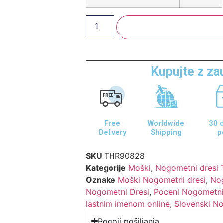
Dodaj V Košarico
Kupujte z z
Free
Worldwide
30 d
Delivery
Shipping
p
SKU
THR90828
Kategorije
Moški
,
Nogometni dresi 
Oznake
Moški Nogometni dresi
,
Nog
Nogometni Dresi
,
Poceni Nogometni
lastnim imenom online
,
Slovenski N
Pogoji pošiljanja