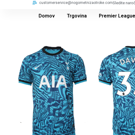
customerservice@nogometnizaotroke.com
Sledite naro
Domov
Trgovina
Premier Leagu