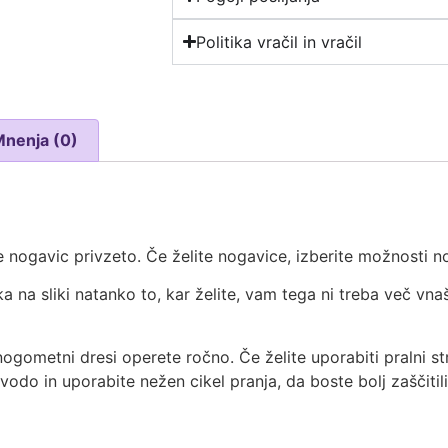
Politika vračil in vračil
Mnenja (0)
 nogavic privzeto. Če želite nogavice, izberite možnosti no
ka na sliki natanko to, kar želite, vam tega ni treba več vna
nogometni dresi operete ročno. Če želite uporabiti pralni str
 vodo in uporabite nežen cikel pranja, da boste bolj zaščitil
t
re