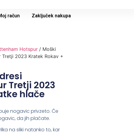
Moj račun
Zaključek nakupa
ttenham Hotspur
/ Moški
 Tretji 2023 Kratek Rokav +
dresi
 Tretji 2023
atke hlače
buje nogavic privzeto. Če
ogavic, da jih plačate.
lka na sliki natanko to, kar