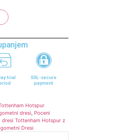
aupanjem
ay trial
SSL-secure
eriod
payment
Tottenham Hotspur
ometni dresi
,
Poceni
 dresi Tottenham Hotspur z
ogometni Dresi