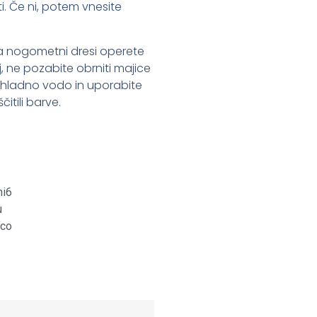
i. Če ni, potem vnesite
 da nogometni dresi operete
oj, ne pozabite obrniti majice
 s hladno vodo in uporabite
itili barve.
st
it
are
ni6
u
ico