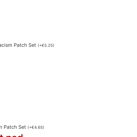
acism Patch Set
(
+
€
5.25
)
n Patch Set
(
+
€
4.65
)