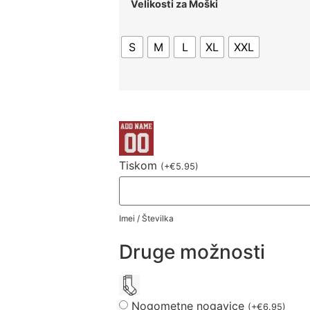
Velikosti za Moški
S
M
L
XL
XXL
Tiskom
(
+
€
5.95
)
Imei / Številka
Druge možnosti
Nogometne nogavice
(
+
€
6.95
)