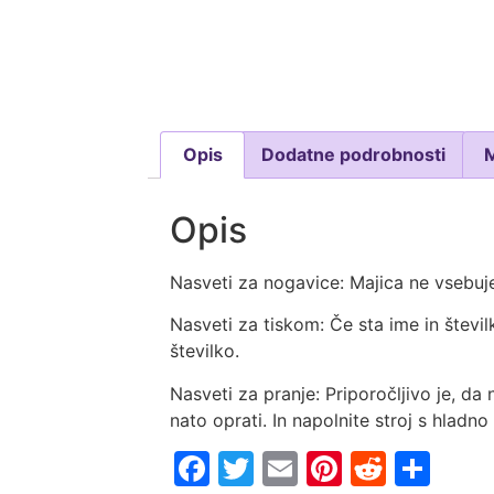
Opis
Dodatne podrobnosti
Opis
Nasveti za nogavice: Majica ne vsebuje
Nasveti za tiskom: Če sta ime in števil
številko.
Nasveti za pranje: Priporočljivo je, da 
nato oprati. In napolnite stroj s hladno
Facebook
Twitter
Email
Pinterest
Reddi
Sha