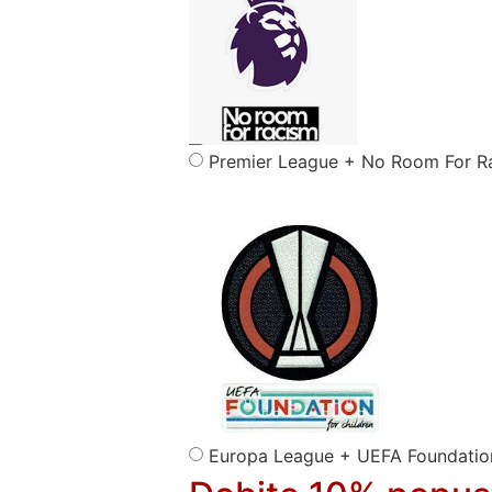
Premier League + No Room For R
Europa League + UEFA Foundatio