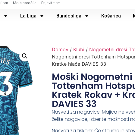
čilom
Moja naročila
Prijavite se
e
La Liga
Bundesliga
Košarica
Domov
/
Klubi
/
Nogometni dresi To
Nogometni dresi Tottenham Hotspur
Kratke hlače DAVIES 33
Moški Nogometni 
Tottenham Hotspur
Kratek Rokav + Kr
DAVIES 33
Nasveti za nogavice: Majica ne vse
želite nogavice, izberite možnosti n
Nasveti za tiskom: Če sta ime in števi