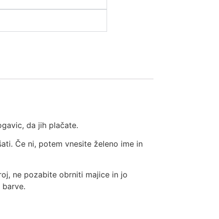
gavic, da jih plačate.
šati. Če ni, potem vnesite želeno ime in
oj, ne pozabite obrniti majice in jo
i barve.