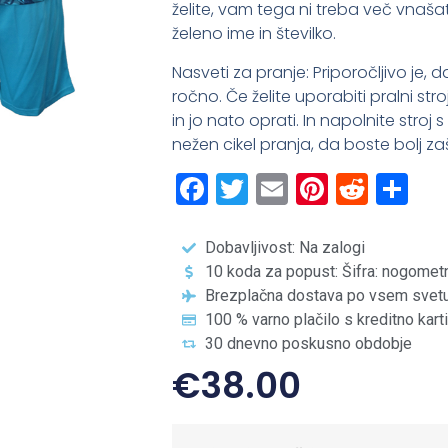
želite, vam tega ni treba več vnašat
želeno ime in številko.
Nasveti za pranje: Priporočljivo je,
ročno. Če želite uporabiti pralni str
in jo nato oprati. In napolnite stroj
nežen cikel pranja, da boste bolj zašč
Facebook
Twitter
Email
Pintere
Redd
Sh
Dobavljivost: Na zalogi
10 koda za popust: Šifra: nogomet
Brezplačna dostava po vsem svet
100 % varno plačilo s kreditno kart
30 dnevno poskusno obdobje
€
38.00