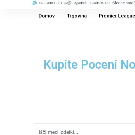
customerservice@nogometnizaotroke.com
Sledite naro
Domov
Trgovina
Premier Leagu
Kupite Poceni N