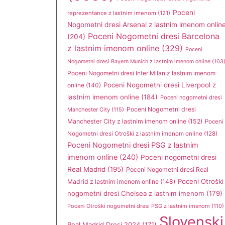
Poceni
reprezentance z lastnim imenom
(121)
Nogometni dresi Arsenal z lastnim imenom onlin
Poceni Nogometni dresi Barcelona
(204)
z lastnim imenom online
(329)
Poceni
Nogometni dresi Bayern Munich z lastnim imenom online
(103
Poceni Nogometni dresi Inter Milan z lastnim imenom
Poceni Nogometni dresi Liverpool z
online
(140)
lastnim imenom online
(184)
Poceni nogometni dresi
Poceni Nogometni dresi
Manchester City
(115)
Manchester City z lastnim imenom online
(152)
Poceni
Nogometni dresi Otroški z lastnim imenom online
(128)
Poceni Nogometni dresi PSG z lastnim
imenom online
(240)
Poceni nogometni dresi
Real Madrid
(195)
Poceni Nogometni dresi Real
Poceni Otroški
Madrid z lastnim imenom online
(148)
nogometni dresi Chelsea z lastnim imenom
(179)
Poceni Otroški nogometni dresi PSG z lastnim imenom
(110)
Slovenski
Real Madrid Dresi 2024
(171)