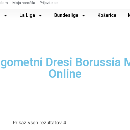
čilom
Moja naročila
Prijavite se
e
La Liga
Bundesliga
Košarica
ogometni Dresi Borussia
Online
Prikaz vseh rezultatov 4