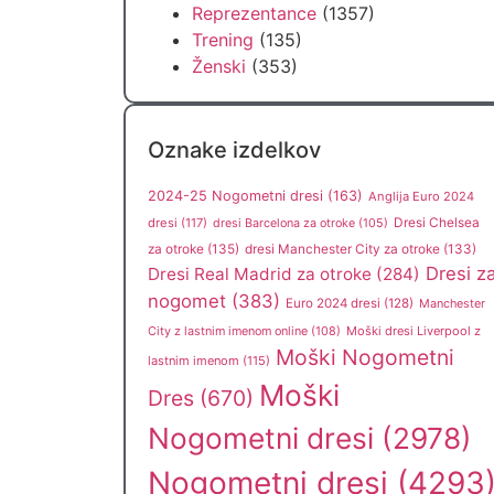
Reprezentance
(1357)
Trening
(135)
Ženski
(353)
Oznake izdelkov
2024-25 Nogometni dresi
(163)
Anglija Euro 2024
dresi
(117)
Dresi Chelsea
dresi Barcelona za otroke
(105)
za otroke
(135)
dresi Manchester City za otroke
(133)
Dresi z
Dresi Real Madrid za otroke
(284)
nogomet
(383)
Euro 2024 dresi
(128)
Manchester
City z lastnim imenom online
(108)
Moški dresi Liverpool z
Moški Nogometni
lastnim imenom
(115)
Moški
Dres
(670)
Nogometni dresi
(2978)
Nogometni dresi
(4293