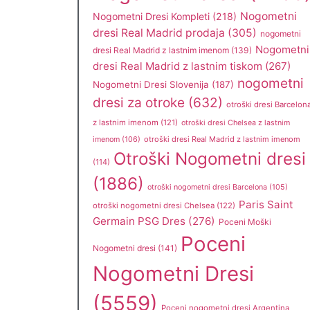
Nogometni
Nogometni Dresi Kompleti
(218)
dresi Real Madrid prodaja
(305)
nogometni
Nogometni
dresi Real Madrid z lastnim imenom
(139)
dresi Real Madrid z lastnim tiskom
(267)
nogometni
Nogometni Dresi Slovenija
(187)
dresi za otroke
(632)
otroški dresi Barcelon
z lastnim imenom
(121)
otroški dresi Chelsea z lastnim
otroški dresi Real Madrid z lastnim imenom
imenom
(106)
Otroški Nogometni dresi
(114)
(1886)
otroški nogometni dresi Barcelona
(105)
Paris Saint
otroški nogometni dresi Chelsea
(122)
Germain PSG Dres
(276)
Poceni Moški
Poceni
Nogometni dresi
(141)
Nogometni Dresi
(5559)
Poceni nogometni dresi Argentina