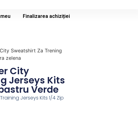
 meu
Finalizarea achiziției
City Sweatshirt Za Trening
ra zelena
r City
g Jerseys Kits
lbastru Verde
raining Jerseys Kits 1/4 Zip
st
it
rtajează