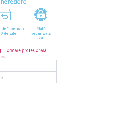
încredere
 de încercare
Plată
0 de zile
securizată
SSL
ți
,
Formare profesională
esi
re