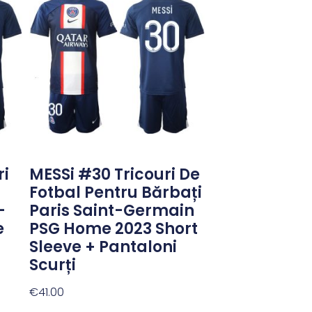
ri
MESSi #30 Tricouri De
Fotbal Pentru Bărbați
-
Paris Saint-Germain
e
PSG Home 2023 Short
Sleeve + Pantaloni
Scurți
€
41.00