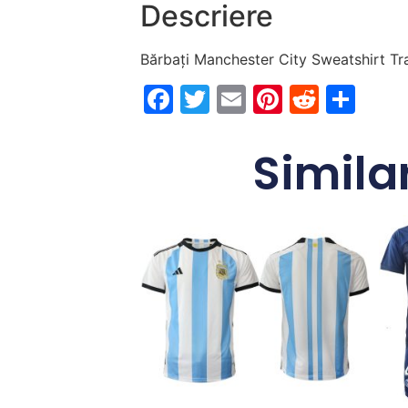
Descriere
Bărbați Manchester City Sweatshirt Tr
Facebook
Twitter
Email
Pinterest
Reddi
Par
Similar