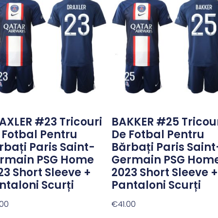
AXLER #23 Tricouri
BAKKER #25 Tricou
 Fotbal Pentru
De Fotbal Pentru
rbați Paris Saint-
Bărbați Paris Saint
rmain PSG Home
Germain PSG Hom
23 Short Sleeve +
2023 Short Sleeve +
ntaloni Scurți
Pantaloni Scurți
.00
€
41.00