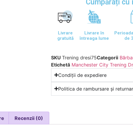
Cumpărați cu 
Livrare
Livrare în
Perioada
gratuită
întreaga lume
de 3
SKU
Trening dresi75
Categorii
Bărba
Etichetă
Manchester City Trening Dr
Condiții de expediere
Politica de rambursare și returna
re
Recenzii (0)