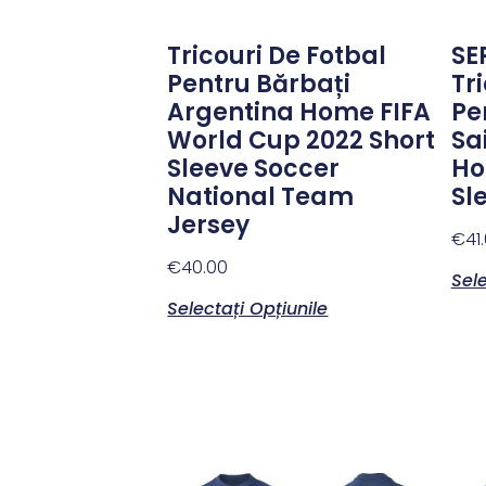
Tricouri De Fotbal
SE
Pentru Bărbați
Tr
Argentina Home FIFA
Pe
World Cup 2022 Short
Sa
Sleeve Soccer
Ho
National Team
Sl
Jersey
€
41
€
40.00
Sele
Selectați Opțiunile