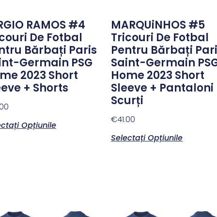
RGIO RAMOS #4
MARQUiNHOS #5
icouri De Fotbal
Tricouri De Fotbal
ntru Bărbați Paris
Pentru Bărbați Par
int-Germain PSG
Saint-Germain PS
me 2023 Short
Home 2023 Short
eeve + Shorts
Sleeve + Pantaloni
Scurți
.00
€
41.00
ctați Opțiunile
Selectați Opțiunile