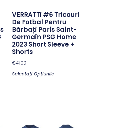
VERRATTi #6 Tricouri
De Fotbal Pentru
is
Bărbați Paris Saint-
G
Germain PSG Home
2023 Short Sleeve +
Shorts
€
41.00
Selectați Opțiunile