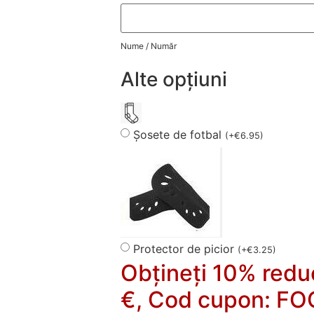
Nume / Număr
Alte opțiuni
Șosete de fotbal
(
+
€
6.95
)
Protector de picior
(
+
€
3.25
)
Obțineți 10% redu
€, Cod cupon: F