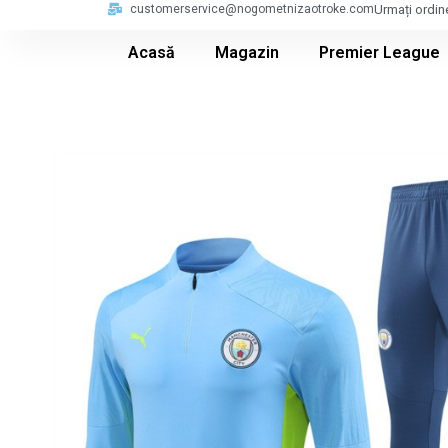
customerservice@nogometnizaotroke.com
Urmați ordin
Acasă
Magazin
Premier League