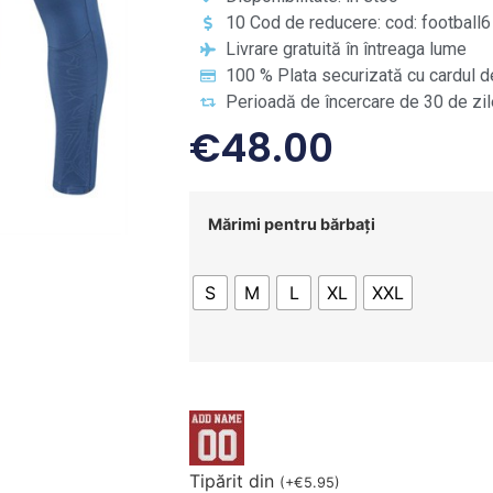
10 Cod de reducere: cod: football6
Livrare gratuită în întreaga lume
100 % Plata securizată cu cardul d
Perioadă de încercare de 30 de zil
€
48.00
Mărimi pentru bărbați
S
M
L
XL
XXL
Tipărit din
(
+
€
5.95
)