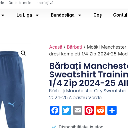
ele
Ordinele mele
Înscrieți-vă
La Liga
Bundesliga
Coș
Contul
Acasă
/
Bărbați
/ Moški Manchester 
dresi kompleti 1/4 Zip 2024-25 Mod
Bărbați Mancheste
Sweatshirt Trainin
1/4 Zip 2024-25 A
Bărbați Manchester City Sweatshirt T
2024-25 Albastru Verde
Facebook
Twitter
Email
Pintere
Redd
Pa
Disponibilitate: în stoc