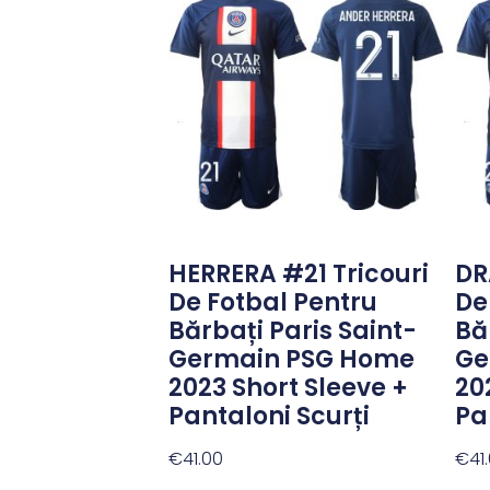
HERRERA #21 Tricouri
DR
De Fotbal Pentru
De
Bărbați Paris Saint-
Bă
Germain PSG Home
Ge
2023 Short Sleeve +
20
Pantaloni Scurți
Pa
€
41.00
€
41