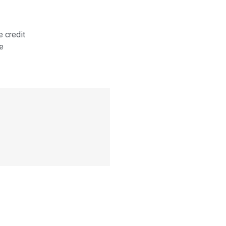
e credit
e