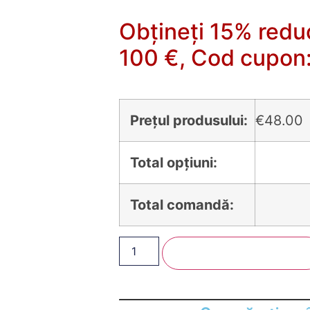
Obțineți 15% redu
100 €, Cod cupo
Prețul produsului:
€
48.00
Total opțiuni:
Total comandă:
Adăugați În Coș