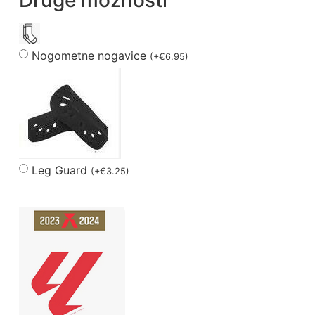
Druge možnosti
Nogometne nogavice
(
+
€
6.95
)
Leg Guard
(
+
€
3.25
)