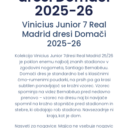
2025-26
Vinicius Junior 7 Real
Madrid dresi Domači
2025-26
Kolekcija Vinicius Junior 7dresi Real Madrid 25/26
je poklon enemu najbolj znanih stadionov v
zgodovini nogometa, Santiago Bernabéuu.
Domači dres je standardno bel s klasičnimi
črno-rumenimi poudarki, na prsih pa ga krasi
subtilen ponavljajoč se krožni vzorec. Vzorec
spominja na videz Bernabéua pred nedavno
prenovo – vzorec na dresu naj bi navijače
spomnil na krožno stopnišče pred stadionom in
stebre, ki obdajajo rob stadiona. Navsezadnje ni
kraja, kot je dom.
Nasveti za nogavice: Majica ne vsebuje nogavic