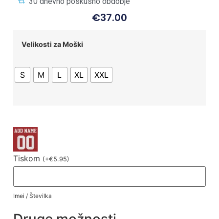
30 dnevno poskusno obdobje
€
37.00
Velikosti za Moški
S
M
L
XL
XXL
Tiskom
(
+
€
5.95
)
Imei / Številka