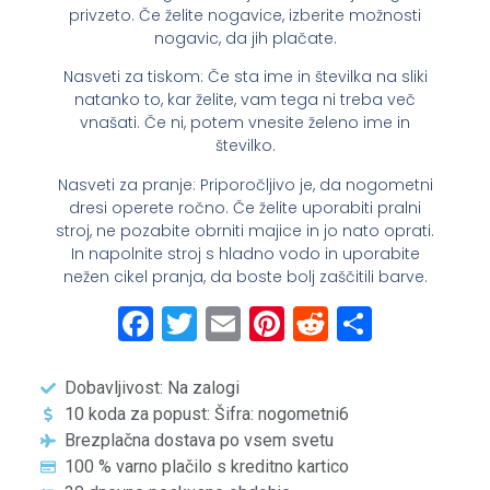
privzeto. Če želite nogavice, izberite možnosti
nogavic, da jih plačate.
Nasveti za tiskom: Če sta ime in številka na sliki
natanko to, kar želite, vam tega ni treba več
vnašati. Če ni, potem vnesite želeno ime in
številko.
Nasveti za pranje: Priporočljivo je, da nogometni
dresi operete ročno. Če želite uporabiti pralni
stroj, ne pozabite obrniti majice in jo nato oprati.
In napolnite stroj s hladno vodo in uporabite
nežen cikel pranja, da boste bolj zaščitili barve.
Facebook
Twitter
Email
Pinterest
Reddit
Share
Dobavljivost: Na zalogi
10 koda za popust: Šifra: nogometni6
Brezplačna dostava po vsem svetu
100 % varno plačilo s kreditno kartico