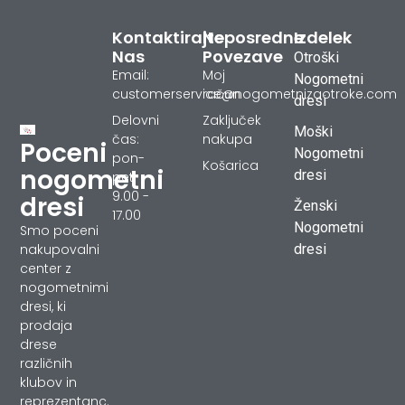
Kontaktirajte
Neposredne
Izdelek
Nas
Povezave
Otroški
Email:
Moj
Nogometni
customerservice@nogometnizaotroke.com
račun
dresi
Delovni
Zaključek
Moški
čas:
nakupa
Poceni
Nogometni
pon-
Košarica
nogometni
dresi
pet
9.00 -
dresi
Ženski
17.00
Nogometni
Smo poceni
dresi
nakupovalni
center z
nogometnimi
dresi, ki
prodaja
drese
različnih
klubov in
reprezentanc.