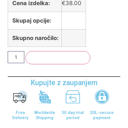
Cena izdelka:
€
38.00
Skupaj opcije:
Skupno naročilo:
Dodaj V Košarico
Kupujte z zaupanjem
Free
Worldwide
30 day trial
SSL-secure
Delivery
Shipping
period
payment