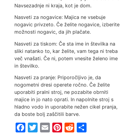
Navsezadnje ni kraja, kot je dom.
Nasveti za nogavice: Majica ne vsebuje
nogavic privzeto. Če želite nogavice, izberite
možnosti nogavic, da jih plačate.
Nasveti za tiskom: Če sta ime in številka na
sliki natanko to, kar želite, vam tega ni treba
več vnašati. Če ni, potem vnesite želeno ime
in številko.
Nasveti za pranje: Priporočljivo je, da
nogometni dresi operete ročno. Če želite
uporabiti pralni stroj, ne pozabite obrniti
majice in jo nato oprati. In napolnite stroj s
hladno vodo in uporabite nežen cikel pranja,
da boste bolj zaščitili barve.
Facebook
Twitter
Email
Pinterest
Reddit
Share