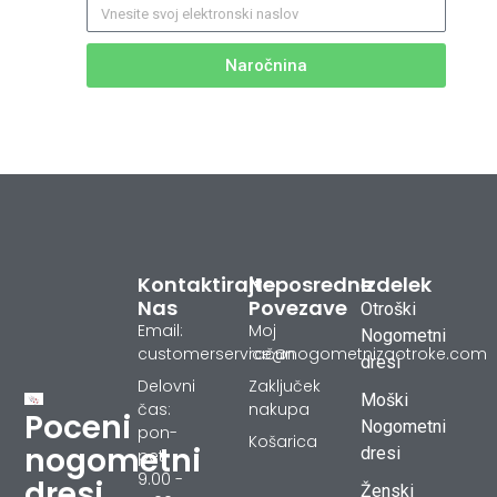
Naročnina
Kontaktirajte
Neposredne
Izdelek
Nas
Povezave
Otroški
Email:
Moj
Nogometni
customerservice@nogometnizaotroke.com
račun
dresi
Delovni
Zaključek
Moški
čas:
nakupa
Poceni
Nogometni
pon-
Košarica
nogometni
dresi
pet
9.00 -
dresi
Ženski