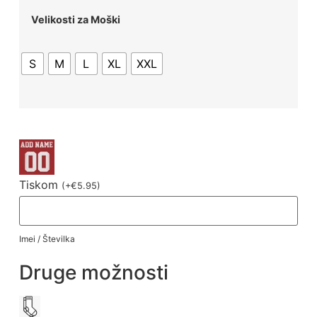
Velikosti za Moški
S
M
L
XL
XXL
Tiskom
(
+
€
5.95
)
Imei / Številka
Druge možnosti