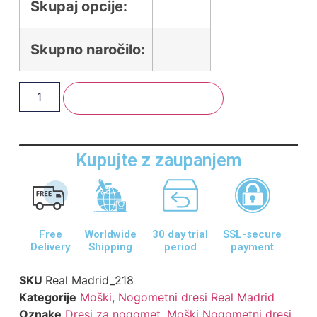
Skupaj opcije:
Skupno naročilo:
Dodaj V Košarico
Kupujte z zaupanjem
Free
Worldwide
30 day trial
SSL-secure
Delivery
Shipping
period
payment
SKU
Real Madrid_218
Kategorije
Moški
,
Nogometni dresi Real Madrid
Oznake
Dresi za nogomet
,
Moški Nogometni dresi
,