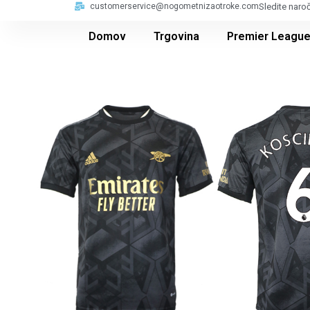
customerservice@nogometnizaotroke.com
Sledite naro
Domov
Trgovina
Premier Leagu