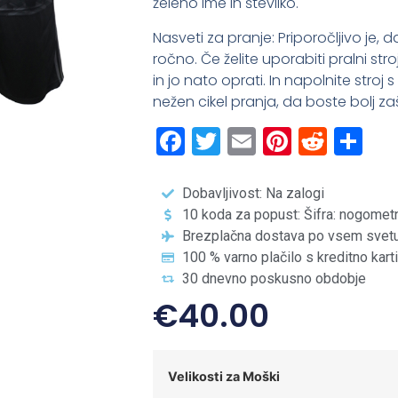
želeno ime in številko.
Nasveti za pranje: Priporočljivo je,
ročno. Če želite uporabiti pralni str
in jo nato oprati. In napolnite stroj
nežen cikel pranja, da boste bolj zašč
Facebook
Twitter
Email
Pintere
Redd
Sh
Dobavljivost: Na zalogi
10 koda za popust: Šifra: nogomet
Brezplačna dostava po vsem svet
100 % varno plačilo s kreditno kart
30 dnevno poskusno obdobje
€
40.00
Velikosti za Moški