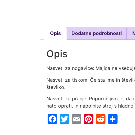
Opis
Dodatne podrobnosti
Opis
Nasveti za nogavice: Majica ne vsebuje
Nasveti za tiskom: Če sta ime in števil
številko.
Nasveti za pranje: Priporočljivo je, da 
nato oprati. In napolnite stroj s hladno
Facebook
Twitter
Email
Pinterest
Reddi
Sha