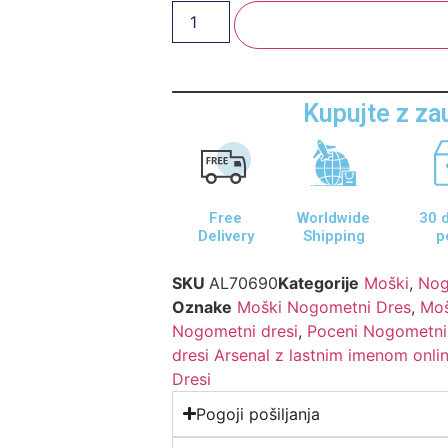
Dodaj V Košarico
Kupujte z z
Free
Worldwide
30 d
Delivery
Shipping
p
SKU
AL70690
Kategorije
Moški
,
Nog
Oznake
Moški Nogometni Dres
,
Moš
Nogometni dresi
,
Poceni Nogometni
dresi Arsenal z lastnim imenom onli
Dresi
Pogoji pošiljanja