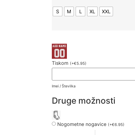
S
M
L
XL
XXL
Tiskom
(
+
€
5.95
)
Imei / Številka
Druge možnosti
Nogometne nogavice
(
+
€
6.95
)