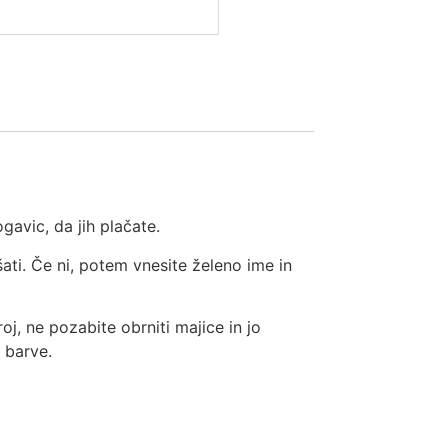
gavic, da jih plačate.
šati. Če ni, potem vnesite želeno ime in
oj, ne pozabite obrniti majice in jo
i barve.