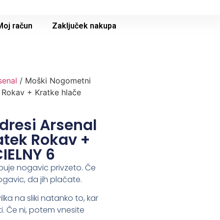
Moj račun
Zaključek nakupa
senal
/ Moški Nogometni
 Rokav + Kratke hlače
dresi Arsenal
atek Rokav +
IELNY 6
buje nogavic privzeto. Če
ogavic, da jih plačate.
lka na sliki natanko to, kar
i. Če ni, potem vnesite