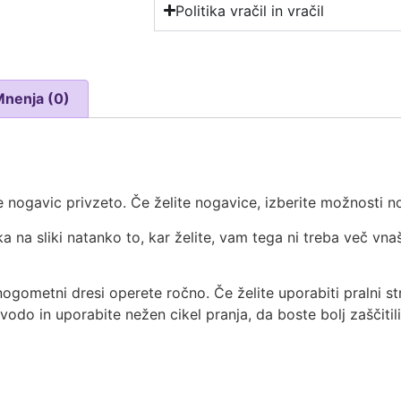
Politika vračil in vračil
Mnenja (0)
 nogavic privzeto. Če želite nogavice, izberite možnosti no
ka na sliki natanko to, kar želite, vam tega ni treba več vna
nogometni dresi operete ročno. Če želite uporabiti pralni str
 vodo in uporabite nežen cikel pranja, da boste bolj zaščitil
t
re