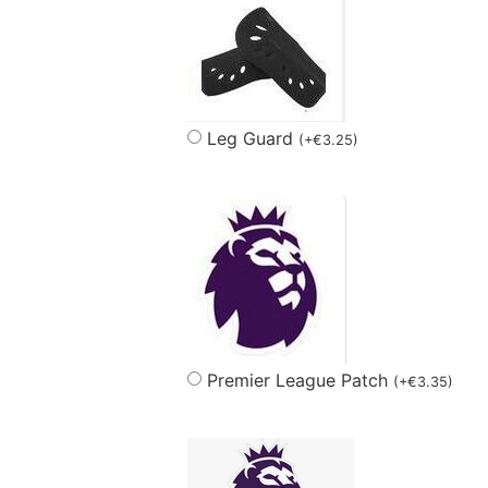
Leg Guard
(
+
€
3.25
)
Premier League Patch
(
+
€
3.35
)