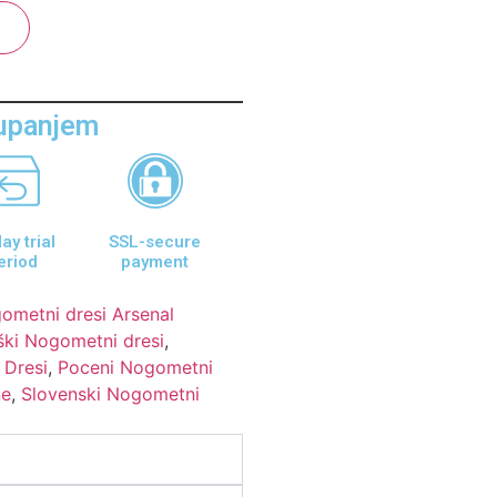
aupanjem
ay trial
SSL-secure
eriod
payment
ometni dresi Arsenal
ki Nogometni dresi
,
 Dresi
,
Poceni Nogometni
ne
,
Slovenski Nogometni