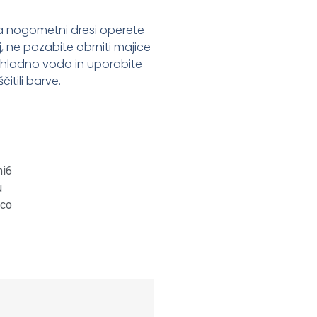
 da nogometni dresi operete
oj, ne pozabite obrniti majice
 s hladno vodo in uporabite
itili barve.
st
it
are
ni6
u
ico