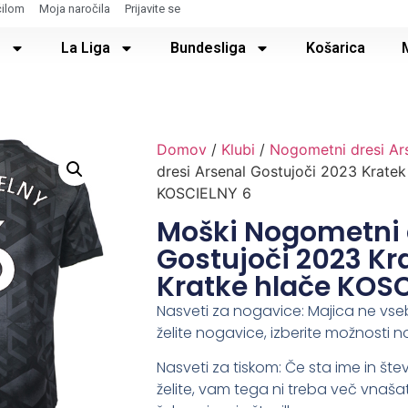
čilom
Moja naročila
Prijavite se
e
La Liga
Bundesliga
Košarica
Domov
/
Klubi
/
Nogometni dresi Ar
dresi Arsenal Gostujoči 2023 Kratek
KOSCIELNY 6
Moški Nogometni 
Gostujoči 2023 Kr
Kratke hlače KOSC
Nasveti za nogavice: Majica ne vse
želite nogavice, izberite možnosti n
Nasveti za tiskom: Če sta ime in števi
želite, vam tega ni treba več vnašat