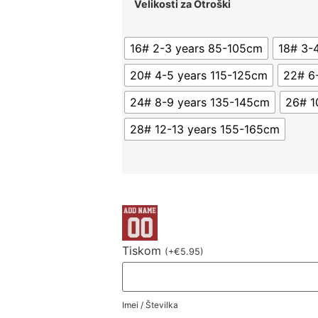
Velikosti za Otroški
16# 2-3 years 85-105cm
18# 3-
20# 4-5 years 115-125cm
22# 6
24# 8-9 years 135-145cm
26# 1
28# 12-13 years 155-165cm
Tiskom
(
+
€
5.95
)
Imei / Številka