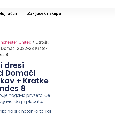
Moj račun
Zaključek nakupa
nchester United
/ Otroški
d Domači 2022-23 Kratek
es 8
 dresi
ed Domači
kav + Kratke
andes 8
buje nogavic privzeto. Če
ogavic, da jih plačate.
lka na sliki natanko to, kar