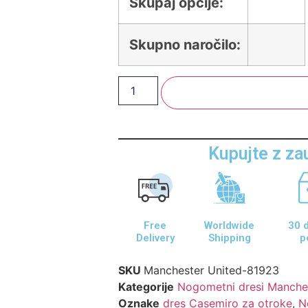
Skupaj opcije:
Skupno naročilo:
Dodaj V Košarico
Kupujte z z
Free
Worldwide
30 d
Delivery
Shipping
p
SKU
Manchester United-81923
Kategorije
Nogometni dresi Manche
Oznake
dres Casemiro za otroke
,
N