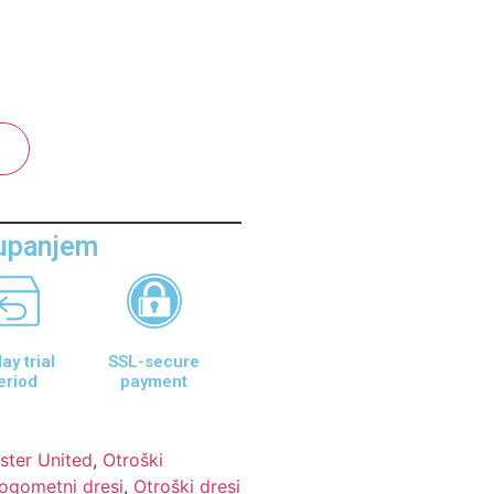
aupanjem
ay trial
SSL-secure
eriod
payment
ster United
,
Otroški
ogometni dresi
,
Otroški dresi