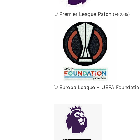
Premier League Patch
(
+
€
2.65
)
Europa League + UEFA Foundatio