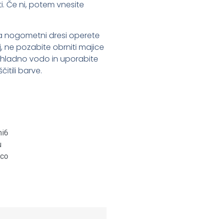
i. Če ni, potem vnesite
 da nogometni dresi operete
oj, ne pozabite obrniti majice
 s hladno vodo in uporabite
itili barve.
st
it
are
ni6
u
ico