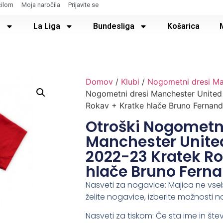
čilom
Moja naročila
Prijavite se
e
La Liga
Bundesliga
Košarica
Domov
/
Klubi
/
Nogometni dresi Ma
Nogometni dresi Manchester Unite
Rokav + Kratke hlače Bruno Fernand
Otroški Nogometni
Manchester Unit
2022-23 Kratek Ro
hlače Bruno Fern
Nasveti za nogavice: Majica ne vse
želite nogavice, izberite možnosti n
Nasveti za tiskom: Če sta ime in števi