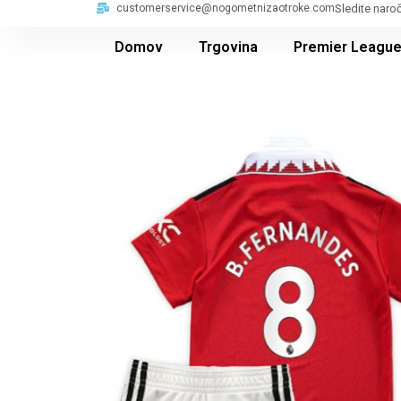
customerservice@nogometnizaotroke.com
Sledite naro
Domov
Trgovina
Premier Leagu