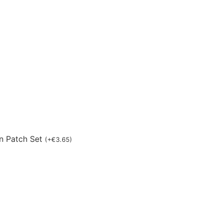
n Patch Set
(
+
€
3.65
)