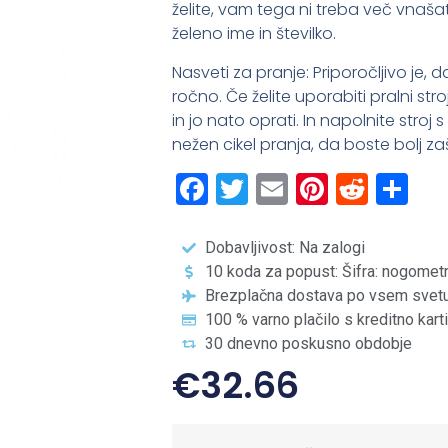
želite, vam tega ni treba več vnašat
želeno ime in številko.
Nasveti za pranje: Priporočljivo je,
ročno. Če želite uporabiti pralni str
in jo nato oprati. In napolnite stroj
nežen cikel pranja, da boste bolj zašč
Facebook
Twitter
Email
Pintere
Redd
Sh
Dobavljivost: Na zalogi
10 koda za popust: Šifra: nogomet
Brezplačna dostava po vsem svet
100 % varno plačilo s kreditno kart
30 dnevno poskusno obdobje
€
32.66