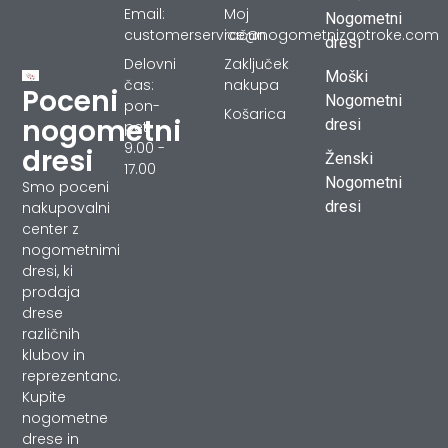
Email:
Moj
Nogometni
customerservice@nogometnizaotroke.com
račun
dresi
Delovni
Zaključek
Moški
čas:
nakupa
Poceni
Nogometni
pon-
Košarica
nogometni
dresi
pet
9.00 -
dresi
Ženski
17.00
Nogometni
Smo poceni
dresi
nakupovalni
center z
nogometnimi
dresi, ki
prodaja
drese
različnih
klubov in
reprezentanc.
Kupite
nogometne
drese in