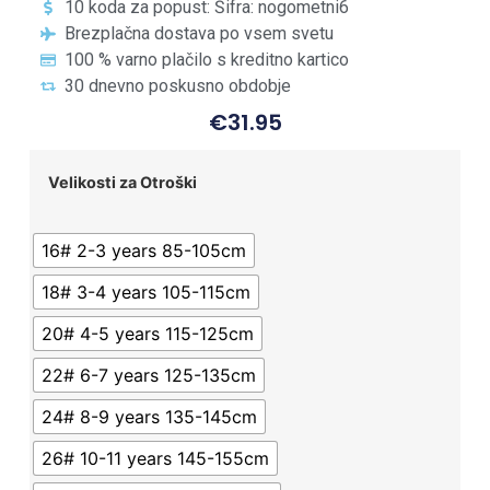
10 koda za popust: Šifra: nogometni6
Brezplačna dostava po vsem svetu
100 % varno plačilo s kreditno kartico
30 dnevno poskusno obdobje
€
31.95
Velikosti za Otroški
16# 2-3 years 85-105cm
18# 3-4 years 105-115cm
20# 4-5 years 115-125cm
22# 6-7 years 125-135cm
24# 8-9 years 135-145cm
26# 10-11 years 145-155cm