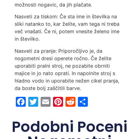
možnosti nogavic, da jih plačate.
Nasveti za tiskom: Če sta ime in številka na
sliki natanko to, kar želite, vam tega ni treba
več vnašati. Če ni, potem vnesite želeno ime
in številko.
Nasveti za pranje: Priporočljivo je, da
nogometni dresi operete ročno. Če želite
uporabiti pralni stroj, ne pozabite obrniti
majice in jo nato oprati. In napolnite stroj s
hladno vodo in uporabite nežen cikel pranja,
da boste bolj zaščitili barve.
Facebook
Twitter
Email
Pinterest
Reddit
Share
Podobni Poceni