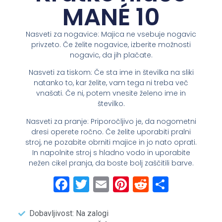
MANÉ 10
Nasveti za nogavice: Majica ne vsebuje nogavic
privzeto. Če želite nogavice, izberite možnosti
nogavic, da jih plačate.
Nasveti za tiskom: Če sta ime in številka na sliki
natanko to, kar želite, vam tega ni treba več
vnašati. Če ni, potem vnesite želeno ime in
številko.
Nasveti za pranje: Priporočljivo je, da nogometni
dresi operete ročno. Če želite uporabiti pralni
stroj, ne pozabite obrniti majice in jo nato oprati.
In napolnite stroj s hladno vodo in uporabite
nežen cikel pranja, da boste bolj zaščitili barve.
Facebook
Twitter
Email
Pinterest
Reddit
Share
Dobavljivost: Na zalogi