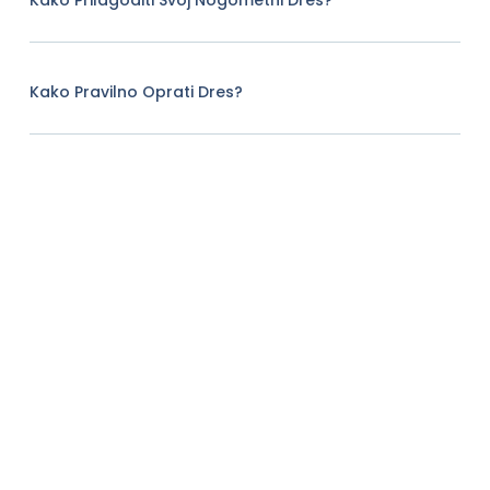
Kako Prilagoditi Svoj Nogometni Dres?
Kako Pravilno Oprati Dres?