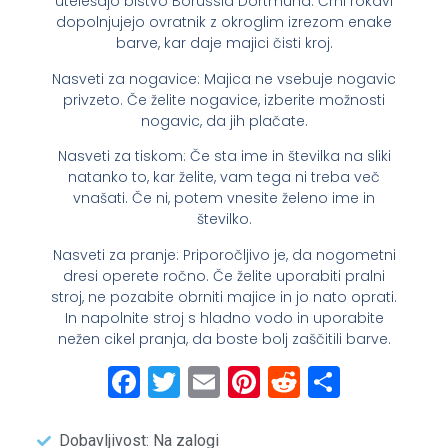
utelešajo bistvo Borussia Dortmund. Črni rokavi
dopolnjujejo ovratnik z okroglim izrezom enake
barve, kar daje majici čisti kroj.
Nasveti za nogavice: Majica ne vsebuje nogavic
privzeto. Če želite nogavice, izberite možnosti
nogavic, da jih plačate.
Nasveti za tiskom: Če sta ime in številka na sliki
natanko to, kar želite, vam tega ni treba več
vnašati. Če ni, potem vnesite želeno ime in
številko.
Nasveti za pranje: Priporočljivo je, da nogometni
dresi operete ročno. Če želite uporabiti pralni
stroj, ne pozabite obrniti majice in jo nato oprati.
In napolnite stroj s hladno vodo in uporabite
nežen cikel pranja, da boste bolj zaščitili barve.
Facebook
Twitter
Email
Pinterest
Reddit
Share
Dobavljivost: Na zalogi