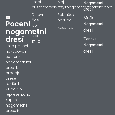
Email:
Moj
Nogometni
customerservice@nogometnizaotroke.com
račun
dresi
Delovni
Zaključek
Moški
čas:
nakupa
Poceni
Nogometni
pon-
Košarica
nogometni
dresi
pet
9.00 -
dresi
Ženski
17.00
Nogometni
Smo poceni
dresi
nakupovalni
center z
nogometnimi
dresi, ki
prodaja
drese
različnih
klubov in
reprezentanc.
Kupite
nogometne
drese in