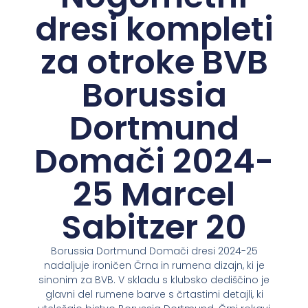
dresi kompleti
za otroke BVB
Borussia
Dortmund
Domači 2024-
25 Marcel
Sabitzer 20
Borussia Dortmund Domači dresi 2024-25
nadaljuje ironičen Črna in rumena dizajn, ki je
sinonim za BVB. V skladu s klubsko dediščino je
glavni del rumene barve s črtastimi detajli, ki