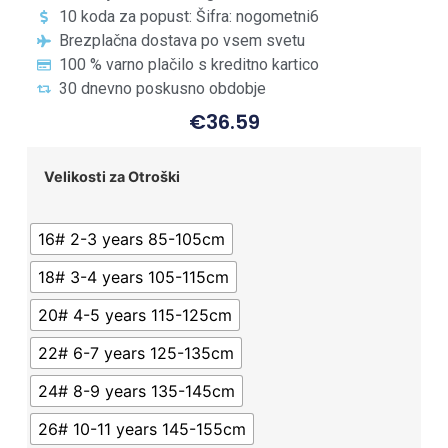
10 koda za popust: Šifra: nogometni6
Brezplačna dostava po vsem svetu
100 % varno plačilo s kreditno kartico
30 dnevno poskusno obdobje
€
36.59
Velikosti za Otroški
16# 2-3 years 85-105cm
18# 3-4 years 105-115cm
20# 4-5 years 115-125cm
22# 6-7 years 125-135cm
24# 8-9 years 135-145cm
26# 10-11 years 145-155cm