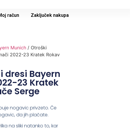
Moj račun
Zaključek nakupa
yern Munich
/ Otroški
mači 2022-23 Kratek Rokav
 dresi Bayern
22-23 Kratek
ače Serge
buje nogavic privzeto. Če
ogavic, da jih plačate.
lka na sliki natanko to, kar