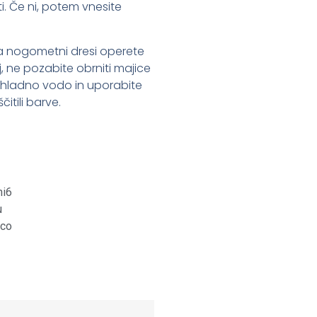
i. Če ni, potem vnesite
 da nogometni dresi operete
oj, ne pozabite obrniti majice
 s hladno vodo in uporabite
itili barve.
st
it
are
ni6
u
ico