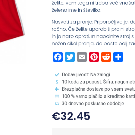
želite, vam tega ni treba več vnašat
želeno ime in številko.
Nasveti za pranje: Priporočljivo je,
ročno. Če želite uporabiti pralni str
in jo nato oprati. In napolnite stroj
nežen cikel pranja, da boste bolj zašč
Facebook
Twitter
Email
Pintere
Redd
Sh
Dobavljivost: Na zalogi
10 koda za popust: Šifra: nogomet
Brezplačna dostava po vsem svet
100 % varno plačilo s kreditno kart
30 dnevno poskusno obdobje
€
32.45