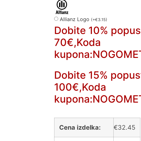
Allianz Logo
(
+
€
3.15
)
Dobite 10% popus
70€,Koda
kupona:NOGOME
Dobite 15% popus
100€,Koda
kupona:NOGOME
Cena izdelka:
€
32.45