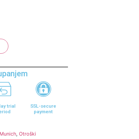
aupanjem
ay trial
SSL-secure
eriod
payment
 Munich
,
Otroški