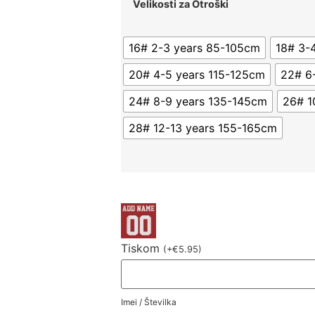
Velikosti za Otroški
16# 2-3 years 85-105cm
18# 3-
20# 4-5 years 115-125cm
22# 6
24# 8-9 years 135-145cm
26# 1
28# 12-13 years 155-165cm
Tiskom
(
+
€
5.95
)
Imei / Številka