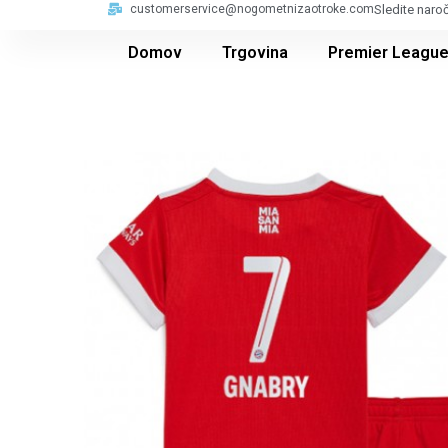
customerservice@nogometnizaotroke.com
Sledite naro
Domov
Trgovina
Premier Leagu