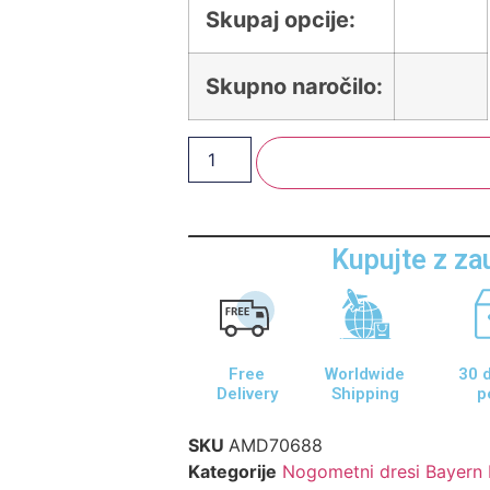
Skupaj opcije:
Skupno naročilo:
Dodaj V Košarico
Kupujte z z
Free
Worldwide
30 d
Delivery
Shipping
p
SKU
AMD70688
Kategorije
Nogometni dresi Bayern