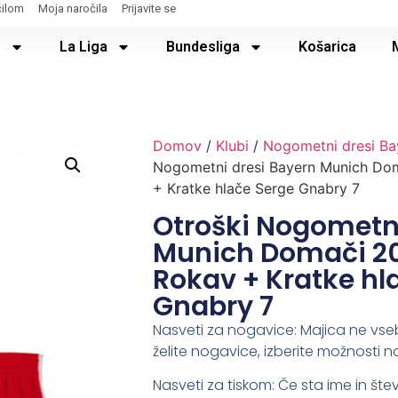
čilom
Moja naročila
Prijavite se
e
La Liga
Bundesliga
Košarica
Domov
/
Klubi
/
Nogometni dresi Ba
Nogometni dresi Bayern Munich Do
+ Kratke hlače Serge Gnabry 7
Otroški Nogometni
Munich Domači 20
Rokav + Kratke hl
Gnabry 7
Nasveti za nogavice: Majica ne vse
želite nogavice, izberite možnosti n
Nasveti za tiskom: Če sta ime in števi