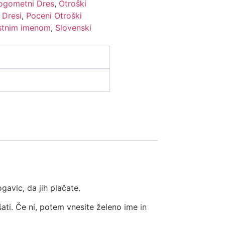
ogometni Dres
,
Otroški
 Dresi
,
Poceni Otroški
astnim imenom
,
Slovenski
gavic, da jih plačate.
šati. Če ni, potem vnesite želeno ime in