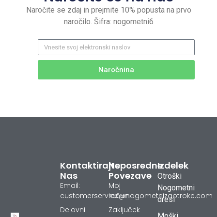
Naročite se zdaj in prejmite 10% popusta na prvo
naročilo. Šifra: nogometni6
Naročnina
Kontaktirajte
Neposredne
Izdelek
Nas
Povezave
Otroški
Email:
Moj
Nogometni
customerservice@nogometnizaotroke.com
račun
dresi
Delovni
Zaključek
Moški