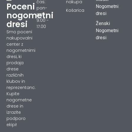
čas:
nakupa
Poceni
Nogometni
pon-
Košarica
nogometni
dresi
pet
9.00 -
dresi
Ženski
17.00
Nogometni
Smo poceni
dresi
nakupovalni
center z
nogometnimi
dresi, ki
prodaja
drese
različnih
klubov in
reprezentanc.
Kupite
nogometne
drese in
izrazite
podporo
ekipi!