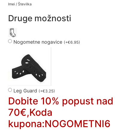
Imei / Številka
Druge možnosti
Nogometne nogavice
(
+
€
6.95
)
Leg Guard
(
+
€
3.25
)
Dobite 10% popust nad
70€,Koda
kupona:NOGOMETNI6