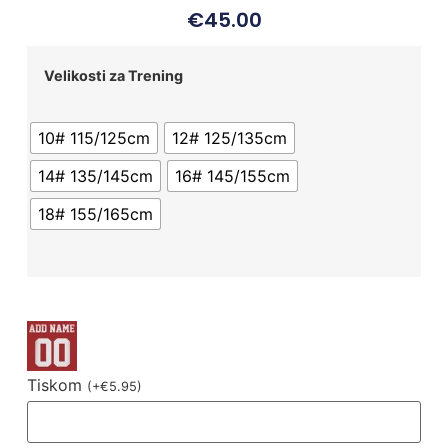
€
45.00
Velikosti za Trening
10# 115/125cm
12# 125/135cm
14# 135/145cm
16# 145/155cm
18# 155/165cm
Tiskom
(
+
€
5.95
)