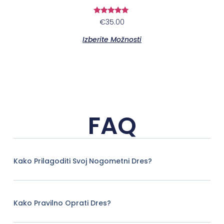
Ocenjeno
€
35.00
5.00
od 5
Izberite Možnosti
FAQ
Kako Prilagoditi Svoj Nogometni Dres?
Kako Pravilno Oprati Dres?