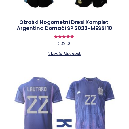
Otroški Nogometni Dresi Kompleti
Argentina Domači SP 2022-MESSI 10
Ocenjeno
€
39.00
5.00
od 5
Izberite Možnosti