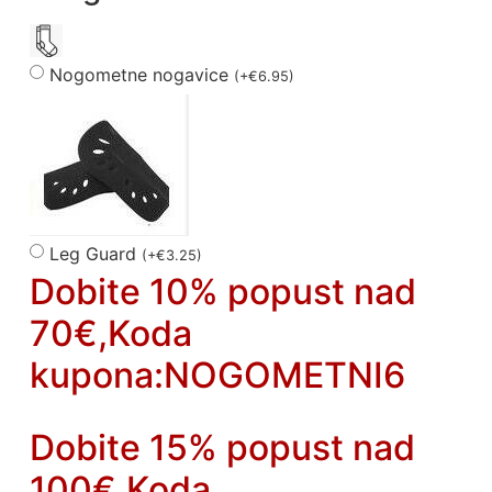
Nogometne nogavice
(
+
€
6.95
)
Leg Guard
(
+
€
3.25
)
Dobite 10% popust nad
70€,Koda
kupona:NOGOMETNI6
Dobite 15% popust nad
100€,Koda