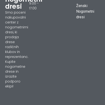
9.00 -
dresi
Ženski
17.00
Nogometni
Smo poceni
dresi
nakupovalni
center z
nogometnimi
dresi, ki
prodaja
drese
različnih
klubov in
reprezentanc.
Kupite
nogometne
drese in
izrazite
podporo
ekipi!