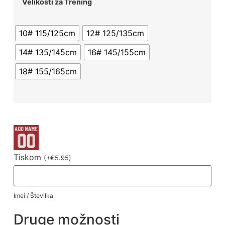
Velikosti za Trening
10# 115/125cm
12# 125/135cm
14# 135/145cm
16# 145/155cm
18# 155/165cm
Tiskom
(
+
€
5.95
)
Imei / Številka
Druge možnosti