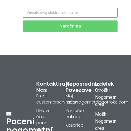
Naročnina
Kontaktirajte
Neposredne
Izdelek
Nas
Povezave
Otroški
Email:
Moj
Nogometni
customerservice@nogometnizaotroke.com
račun
dresi
Delovni
Zaključek
Moški
čas:
nakupa
Poceni
Nogometni
pon-
Košarica
nogometni
dresi
pet