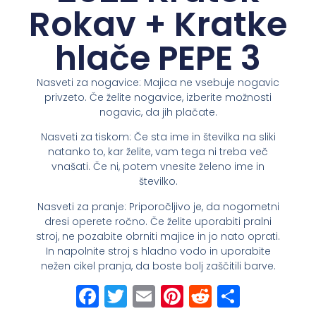
Rokav + Kratke
hlače PEPE 3
Nasveti za nogavice: Majica ne vsebuje nogavic
privzeto. Če želite nogavice, izberite možnosti
nogavic, da jih plačate.
Nasveti za tiskom: Če sta ime in številka na sliki
natanko to, kar želite, vam tega ni treba več
vnašati. Če ni, potem vnesite želeno ime in
številko.
Nasveti za pranje: Priporočljivo je, da nogometni
dresi operete ročno. Če želite uporabiti pralni
stroj, ne pozabite obrniti majice in jo nato oprati.
In napolnite stroj s hladno vodo in uporabite
nežen cikel pranja, da boste bolj zaščitili barve.
Facebook
Twitter
Email
Pinterest
Reddit
Share