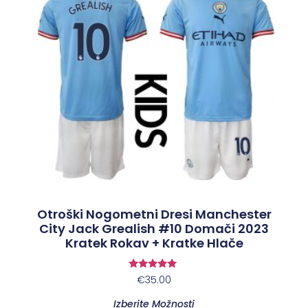
Otroški Nogometni Dresi Manchester
City Jack Grealish #10 Domači 2023
Kratek Rokav + Kratke Hlače
Ocenjeno
€
35.00
5.00
od 5
Izberite Možnosti