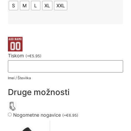
S
M
L
XL
XXL
Tiskom
(
+
€
5.95
)
Imei / Številka
Druge možnosti
Nogometne nogavice
(
+
€
6.95
)