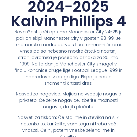
2024-2025
Kalvin Phillips 4
Nova Gostujoči oprema Manchester City 24-25 je
poklon ekipi Manchester City v gosteh 98-99. Je
mornarsko modre barve s fluo rumenimi črtami,
vmes pa so nebesno modre črte.Na notranji
strani ovratnika je posebna oznaka za 30. maj
1999. Na ta dan je Manchester City zmagal v
finalu končnice druge lige Football League 1999 in
napredoval v drugo ligo. Ekipa je nosila
znameniti črtasti dres.
Nasveti za nogavice: Majica ne vsebuje nogavic
privzeto. Če želite nogavice, izberite možnosti
nogavic, da jih plačate.
Nasveti za tiskom: Če sta ime in številka na sliki
natanko to, kar želite, vam tega ni treba več
vnašati. Če ni, potem vnesite želeno ime in
številko.