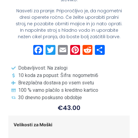
Nasveti za pranje: Priporočljivo je, da nogometni
dresi operete ročno. Če želite uporabiti pralni
stroj, ne pozabite obrniti majice in jo nato oprati.
In napolnite stroj s hladno vodo in uporabite
nežen cikel pranja, da boste bolj zaščitili barve.
Facebook
Twitter
Email
Pinterest
Reddit
Share
Dobavljivost: Na zalogi
10 koda za popust: Šifra: nogometni6
Brezplačna dostava po vsem svetu
100 % varno plačilo s kreditno kartico
30 dnevno poskusno obdobje
€
43.00
Velikosti za Moški