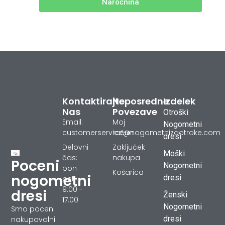
Naročnina
Kontaktirajte
Neposredne
Izdelek
Nas
Povezave
Otroški
Email:
Moj
Nogometni
customerservice@nogometnizaotroke.com
račun
dresi
Delovni
Zaključek
Moški
čas:
nakupa
Poceni
Nogometni
pon-
Košarica
nogometni
dresi
pet
9.00 -
dresi
Ženski
17.00
Nogometni
Smo poceni
dresi
nakupovalni