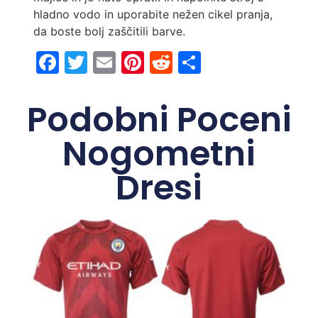
hladno vodo in uporabite nežen cikel pranja,
da boste bolj zaščitili barve.
Facebook
Twitter
Email
Pinterest
Reddit
Share
Podobni Poceni
Nogometni
Dresi