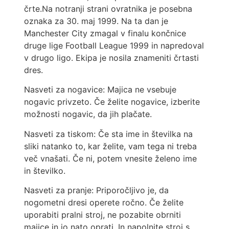
črte.Na notranji strani ovratnika je posebna
oznaka za 30. maj 1999. Na ta dan je
Manchester City zmagal v finalu končnice
druge lige Football League 1999 in napredoval
v drugo ligo. Ekipa je nosila znameniti črtasti
dres.
Nasveti za nogavice: Majica ne vsebuje
nogavic privzeto. Če želite nogavice, izberite
možnosti nogavic, da jih plačate.
Nasveti za tiskom: Če sta ime in številka na
sliki natanko to, kar želite, vam tega ni treba
več vnašati. Če ni, potem vnesite želeno ime
in številko.
Nasveti za pranje: Priporočljivo je, da
nogometni dresi operete ročno. Če želite
uporabiti pralni stroj, ne pozabite obrniti
majice in jo nato oprati. In napolnite stroj s