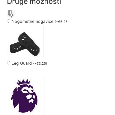
Druge možnosti
Nogometne nogavice
(
+
€
6.95
)
Leg Guard
(
+
€
3.25
)