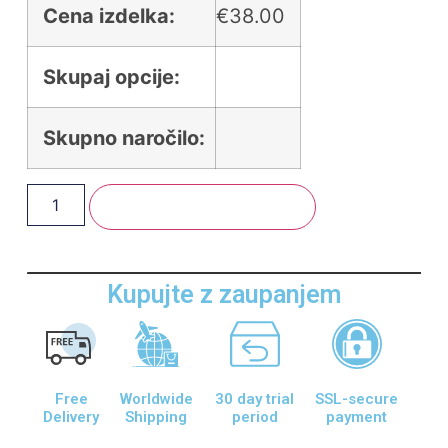
Cena izdelka:
€
38.00
Skupaj opcije:
Skupno naročilo:
Dodaj V Košarico
Kupujte z zaupanjem
Free
Worldwide
30 day trial
SSL-secure
Delivery
Shipping
period
payment