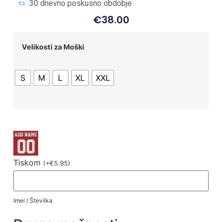
30 dnevno poskusno obdobje
€
38.00
Velikosti za Moški
S
M
L
XL
XXL
Tiskom
(
+
€
5.95
)
Imei / Številka