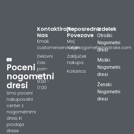
Kontaktirajte
Neposredne
Izdelek
Nas
Povezave
Otroški
Email:
Moj
Nogometni
customerservice@nogometnizaotroke.com
račun
dresi
Delovni
Zaključek
Moški
čas:
nakupa
Poceni
Nogometni
pon-
Košarica
nogometni
dresi
pet
9.00 -
dresi
Ženski
17.00
Nogometni
Smo poceni
dresi
nakupovalni
center z
nogometnimi
dresi, ki
prodaja
drese