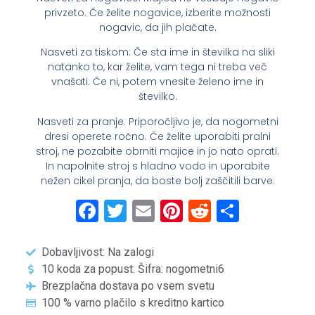
privzeto. Če želite nogavice, izberite možnosti
nogavic, da jih plačate.
Nasveti za tiskom: Če sta ime in številka na sliki
natanko to, kar želite, vam tega ni treba več
vnašati. Če ni, potem vnesite želeno ime in
številko.
Nasveti za pranje: Priporočljivo je, da nogometni
dresi operete ročno. Če želite uporabiti pralni
stroj, ne pozabite obrniti majice in jo nato oprati.
In napolnite stroj s hladno vodo in uporabite
nežen cikel pranja, da boste bolj zaščitili barve.
Facebook
Twitter
Email
Pinterest
Reddit
Share
Dobavljivost: Na zalogi
10 koda za popust: Šifra: nogometni6
Brezplačna dostava po vsem svetu
100 % varno plačilo s kreditno kartico