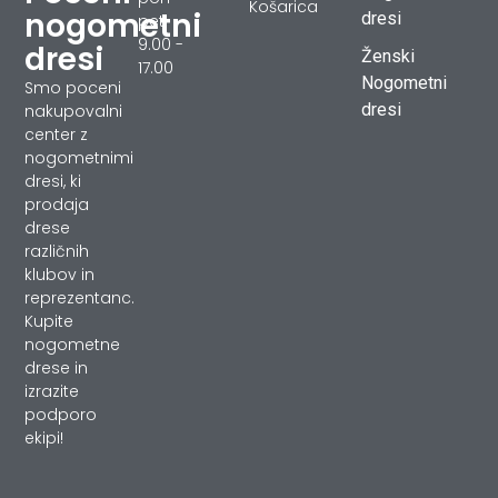
Košarica
nogometni
dresi
pet
9.00 -
dresi
Ženski
17.00
Nogometni
Smo poceni
dresi
nakupovalni
center z
nogometnimi
dresi, ki
prodaja
drese
različnih
klubov in
reprezentanc.
Kupite
nogometne
drese in
izrazite
podporo
ekipi!