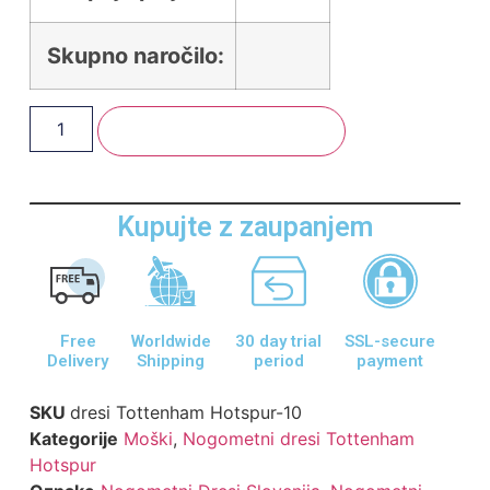
Skupno naročilo:
Dodaj V Košarico
Kupujte z zaupanjem
Free
Worldwide
30 day trial
SSL-secure
Delivery
Shipping
period
payment
SKU
dresi Tottenham Hotspur-10
Kategorije
Moški
,
Nogometni dresi Tottenham
Hotspur