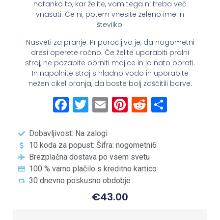
natanko to, kar želite, vam tega ni treba več
vnašati. Če ni, potem vnesite želeno ime in
številko.
Nasveti za pranje: Priporočljivo je, da nogometni
dresi operete ročno. Če želite uporabiti pralni
stroj, ne pozabite obrniti majice in jo nato oprati.
In napolnite stroj s hladno vodo in uporabite
nežen cikel pranja, da boste bolj zaščitili barve.
Facebook
Twitter
Email
Pinterest
Reddit
Share
Dobavljivost: Na zalogi
10 koda za popust: Šifra: nogometni6
Brezplačna dostava po vsem svetu
100 % varno plačilo s kreditno kartico
30 dnevno poskusno obdobje
€
43.00