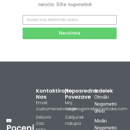
naročilo. Šifra: nogometni6
Naročnina
Kontaktirajte
Neposredne
Izdelek
Nas
Povezave
Otroški
Email:
Moj
Nogometni
customerservice@nogometnizaotroke.com
račun
dresi
Delovni
Zaključek
Moški
čas:
nakupa
Poceni
Nogometni
pon-