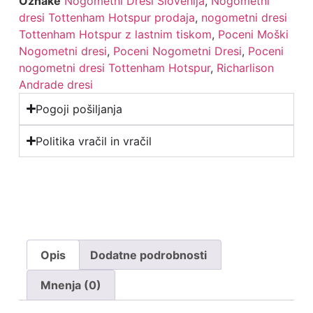
Oznake
Nogometni Dresi Slovenija
,
Nogometni
dresi Tottenham Hotspur prodaja
,
nogometni dresi
Tottenham Hotspur z lastnim tiskom
,
Poceni Moški
Nogometni dresi
,
Poceni Nogometni Dresi
,
Poceni
nogometni dresi Tottenham Hotspur
,
Richarlison
Andrade dresi
Pogoji pošiljanja
Politika vračil in vračil
Opis
Dodatne podrobnosti
Mnenja (0)