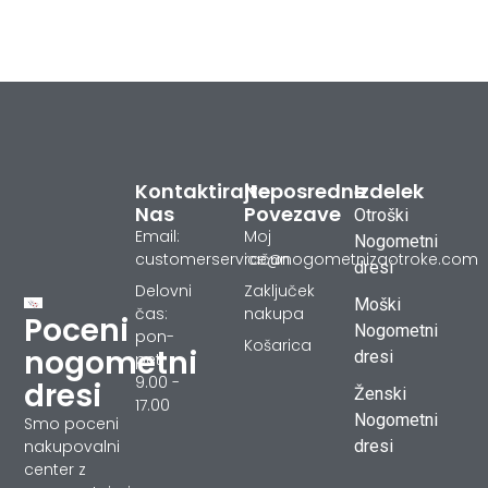
Kontaktirajte
Neposredne
Izdelek
Nas
Povezave
Otroški
Email:
Moj
Nogometni
customerservice@nogometnizaotroke.com
račun
dresi
Delovni
Zaključek
Moški
čas:
nakupa
Poceni
Nogometni
pon-
Košarica
nogometni
dresi
pet
9.00 -
dresi
Ženski
17.00
Nogometni
Smo poceni
dresi
nakupovalni
center z