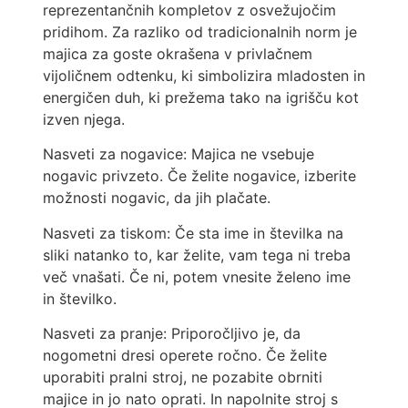
reprezentančnih kompletov z osvežujočim
pridihom. Za razliko od tradicionalnih norm je
majica za goste okrašena v privlačnem
vijoličnem odtenku, ki simbolizira mladosten in
energičen duh, ki prežema tako na igrišču kot
izven njega.
Nasveti za nogavice: Majica ne vsebuje
nogavic privzeto. Če želite nogavice, izberite
možnosti nogavic, da jih plačate.
Nasveti za tiskom: Če sta ime in številka na
sliki natanko to, kar želite, vam tega ni treba
več vnašati. Če ni, potem vnesite želeno ime
in številko.
Nasveti za pranje: Priporočljivo je, da
nogometni dresi operete ročno. Če želite
uporabiti pralni stroj, ne pozabite obrniti
majice in jo nato oprati. In napolnite stroj s