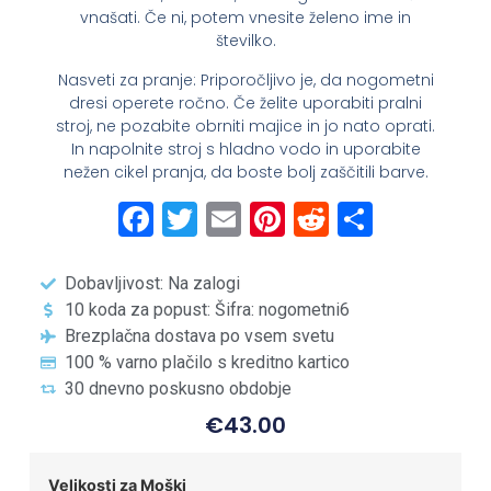
vnašati. Če ni, potem vnesite želeno ime in
številko.
Nasveti za pranje: Priporočljivo je, da nogometni
dresi operete ročno. Če želite uporabiti pralni
stroj, ne pozabite obrniti majice in jo nato oprati.
In napolnite stroj s hladno vodo in uporabite
nežen cikel pranja, da boste bolj zaščitili barve.
Facebook
Twitter
Email
Pinterest
Reddit
Share
Dobavljivost: Na zalogi
10 koda za popust: Šifra: nogometni6
Brezplačna dostava po vsem svetu
100 % varno plačilo s kreditno kartico
30 dnevno poskusno obdobje
€
43.00
Velikosti za Moški