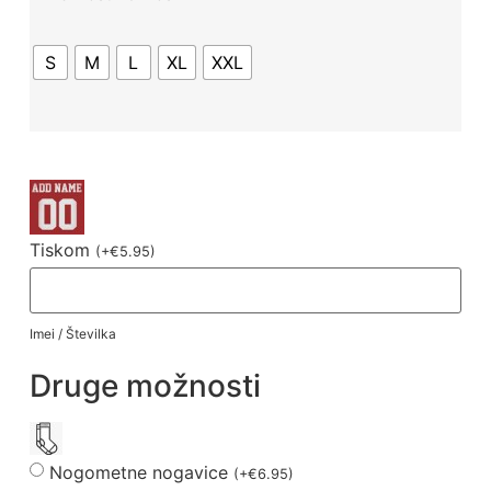
S
M
L
XL
XXL
Tiskom
(
+
€
5.95
)
Imei / Številka
Druge možnosti
Nogometne nogavice
(
+
€
6.95
)