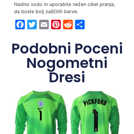
hladno vodo in uporabite nežen cikel pranja,
da boste bolj zaščitili barve.
Facebook
Twitter
Email
Pinterest
Reddit
Share
Podobni Poceni
Nogometni
Dresi