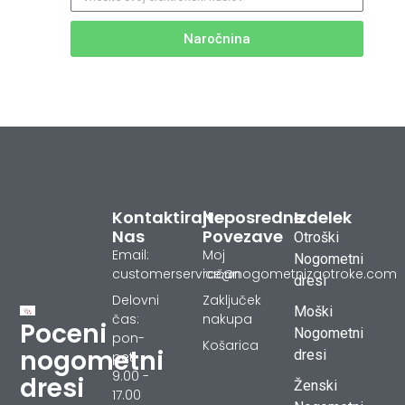
Naročnina
Kontaktirajte
Neposredne
Izdelek
Nas
Povezave
Otroški
Email:
Moj
Nogometni
customerservice@nogometnizaotroke.com
račun
dresi
Delovni
Zaključek
Moški
čas:
nakupa
Poceni
Nogometni
pon-
Košarica
nogometni
dresi
pet
9.00 -
dresi
Ženski
17.00