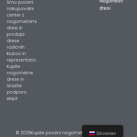
Nogometni
Smo poceni
dresi
nakupovalni
center z
nogometnimi
dresi, ki
prodaja
drese
različnih
klubov in
reprezentanc.
Kupite
nogometne
drese in
izrazite
podporo
ekipi!
© 2026Kupite poceni nogometni dresi – podpira
Slovenian