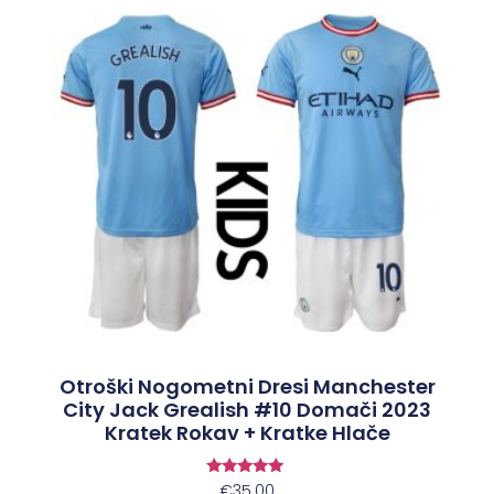
Otroški Nogometni Dresi Manchester
City Jack Grealish #10 Domači 2023
Kratek Rokav + Kratke Hlače
Ocenjeno
€
35.00