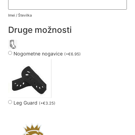
Imei / Številka
Druge možnosti
Nogometne nogavice
(
+
€
6.95
)
Leg Guard
(
+
€
3.25
)