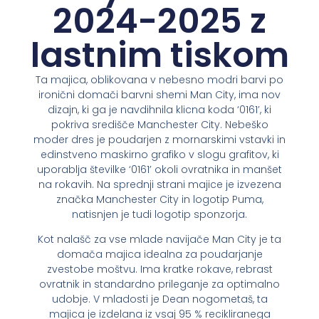
2024-2025 z
lastnim tiskom
Ta majica, oblikovana v nebesno modri barvi po
ironični domači barvni shemi Man City, ima nov
dizajn, ki ga je navdihnila klicna koda ‘0161’, ki
pokriva središče Manchester City. Nebeško
moder dres je poudarjen z mornarskimi vstavki in
edinstveno maskirno grafiko v slogu grafitov, ki
uporablja številke ‘0161’ okoli ovratnika in manšet
na rokavih. Na sprednji strani majice je izvezena
značka Manchester City in logotip Puma,
natisnjen je tudi logotip sponzorja.
Kot nalašč za vse mlade navijače Man City je ta
domača majica idealna za poudarjanje
zvestobe moštvu. Ima kratke rokave, rebrast
ovratnik in standardno prileganje za optimalno
udobje. V mladosti je Dean nogometaš, ta
majica je izdelana iz vsaj 95 % recikliranega