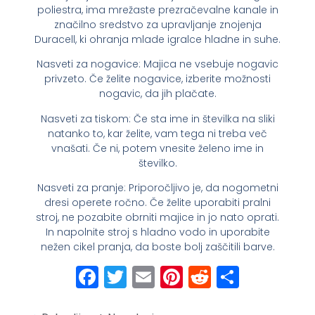
poliestra, ima mrežaste prezračevalne kanale in
značilno sredstvo za upravljanje znojenja
Duracell, ki ohranja mlade igralce hladne in suhe.
Nasveti za nogavice: Majica ne vsebuje nogavic
privzeto. Če želite nogavice, izberite možnosti
nogavic, da jih plačate.
Nasveti za tiskom: Če sta ime in številka na sliki
natanko to, kar želite, vam tega ni treba več
vnašati. Če ni, potem vnesite želeno ime in
številko.
Nasveti za pranje: Priporočljivo je, da nogometni
dresi operete ročno. Če želite uporabiti pralni
stroj, ne pozabite obrniti majice in jo nato oprati.
In napolnite stroj s hladno vodo in uporabite
nežen cikel pranja, da boste bolj zaščitili barve.
Facebook
Twitter
Email
Pinterest
Reddit
Share