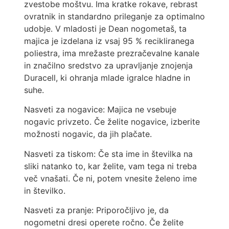
zvestobe moštvu. Ima kratke rokave, rebrast
ovratnik in standardno prileganje za optimalno
udobje. V mladosti je Dean nogometaš, ta
majica je izdelana iz vsaj 95 % recikliranega
poliestra, ima mrežaste prezračevalne kanale
in značilno sredstvo za upravljanje znojenja
Duracell, ki ohranja mlade igralce hladne in
suhe.
Nasveti za nogavice: Majica ne vsebuje
nogavic privzeto. Če želite nogavice, izberite
možnosti nogavic, da jih plačate.
Nasveti za tiskom: Če sta ime in številka na
sliki natanko to, kar želite, vam tega ni treba
več vnašati. Če ni, potem vnesite želeno ime
in številko.
Nasveti za pranje: Priporočljivo je, da
nogometni dresi operete ročno. Če želite