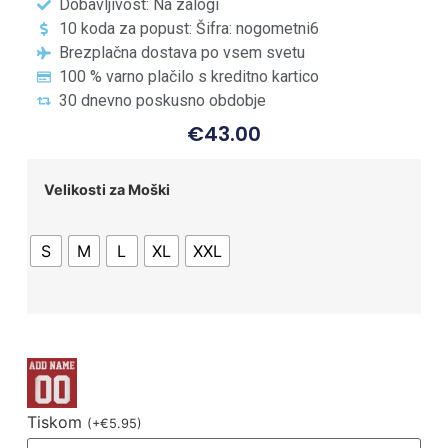
Dobavljivost: Na zalogi
10 koda za popust: Šifra: nogometni6
Brezplačna dostava po vsem svetu
100 % varno plačilo s kreditno kartico
30 dnevno poskusno obdobje
€
43.00
Velikosti za Moški
S
M
L
XL
XXL
Tiskom
(
+
€
5.95
)