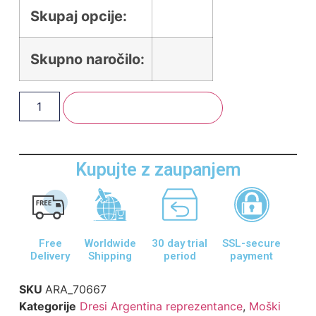
Skupaj opcije:
Skupno naročilo:
Dodaj V Košarico
Kupujte z zaupanjem
Free
Worldwide
30 day trial
SSL-secure
Delivery
Shipping
period
payment
SKU
ARA_70667
Kategorije
Dresi Argentina reprezentance
,
Moški