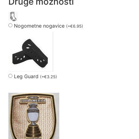
Druge možnosti
Nogometne nogavice
(
+
€
6.95
)
Leg Guard
(
+
€
3.25
)