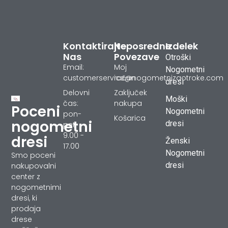
Kontaktirajte
Neposredne
Izdelek
Nas
Povezave
Otroški
Email:
Moj
Nogometni
customerservice@nogometnizaotroke.com
račun
dresi
Delovni
Zaključek
Moški
čas:
nakupa
Poceni
Nogometni
pon-
Košarica
nogometni
dresi
pet
9.00 -
dresi
Ženski
17.00
Nogometni
Smo poceni
dresi
nakupovalni
center z
nogometnimi
dresi, ki
prodaja
drese