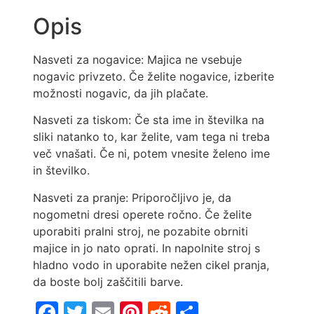
Opis
Nasveti za nogavice: Majica ne vsebuje
nogavic privzeto. Če želite nogavice, izberite
možnosti nogavic, da jih plačate.
Nasveti za tiskom: Če sta ime in številka na
sliki natanko to, kar želite, vam tega ni treba
več vnašati. Če ni, potem vnesite želeno ime
in številko.
Nasveti za pranje: Priporočljivo je, da
nogometni dresi operete ročno. Če želite
uporabiti pralni stroj, ne pozabite obrniti
majice in jo nato oprati. In napolnite stroj s
hladno vodo in uporabite nežen cikel pranja,
da boste bolj zaščitili barve.
Facebook
Twitter
Email
Pinterest
Reddit
Share