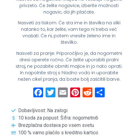
privzeto. Če želite nogavice, izberite možnosti
nogavic, da jih plačate.
Nasveti za tiskom: Če sta ime in številka na sliki
natanko to, kar želite, vam tega ni treba več
vnašati. Če ni, potem vnesite želeno ime in
številko.
Nasveti za pranje: Priporočljivo je, da nogometni
dresi operete ročno. Če želite uporabiti pralni
stroj, ne pozabite obrniti majice in jo nato oprati.
In napolnite stroj s hladno vodo in uporabite
nežen cikel pranja, da boste bolj zaščitili barve.
Facebook
Twitter
Email
Pinterest
Reddit
Share
Dobavljivost: Na zalogi
10 koda za popust: Šifra: nogometni6
Brezplačna dostava po vsem svetu
100 % varno plačilo s kreditno kartico