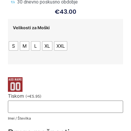
30 dnevno poskusno obdobje
€
43.00
Velikosti za Moški
S
M
L
XL
XXL
Tiskom
(
+
€
5.95
)
Imei / Številka