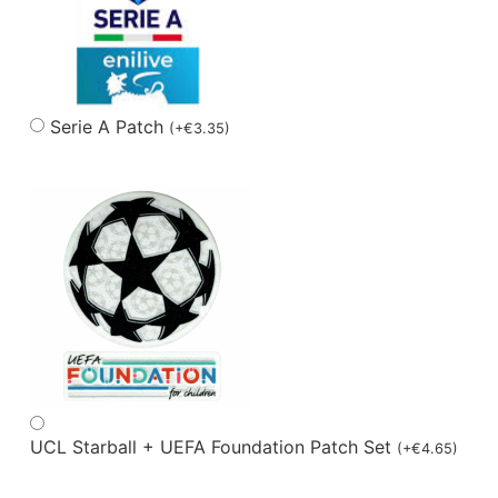
Serie A Patch
(
+
€
3.35
)
UCL Starball + UEFA Foundation Patch Set
(
+
€
4.65
)