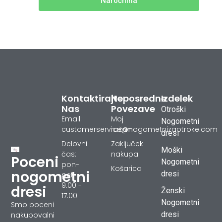
Naročnina
Kontaktirajte
Neposredne
Izdelek
Nas
Povezave
Otroški
Email:
Moj
Nogometni
customerservice@nogometnizaotroke.com
račun
dresi
Delovni
Zaključek
Moški
čas:
nakupa
Poceni
Nogometni
pon-
Košarica
nogometni
dresi
pet
9.00 -
dresi
Ženski
17.00
Nogometni
Smo poceni
dresi
nakupovalni