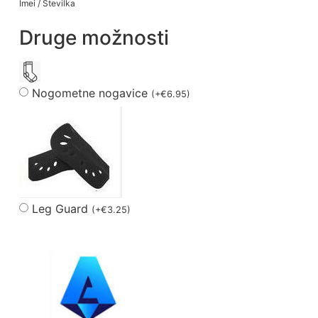
Imei / Številka
Druge možnosti
Nogometne nogavice
(
+
€
6.95
)
Leg Guard
(
+
€
3.25
)