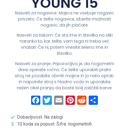
YOUNG 15
Nasveti za nogavice: Majica ne vsebuje nogavic
privzeto. Če želite nogavice, izberite možnosti
nogavic, da jih plačate.
Nasveti za tiskom: Če sta ime in številka na sliki
natanko to, kar želite, vam tega ni treba več
vnašati. Če ni, potem vnesite želeno ime in
številko.
Nasveti za pranje: Priporočljivo je, da nogometni
dresi operete ročno. Če želite uporabiti pralni
stroj, ne pozabite obrniti majice in jo nato oprati.
In napolnite stroj s hladno vodo in uporabite
nežen cikel pranja, da boste bolj zaščitili barve.
Facebook
Twitter
Email
Pinterest
Reddit
Share
Dobavljivost: Na zalogi
10 koda za popust: Šifra: nogometni6