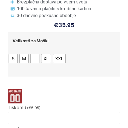
Brezplačna dostava po vsem svetu
100 % varno plačilo s kreditno kartico
30 dnevno poskusno obdobje
€
35.95
Velikosti za Moški
S
M
L
XL
XXL
Tiskom
(
+
€
5.95
)