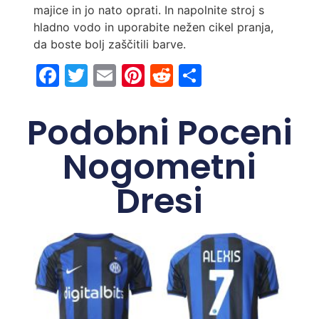
majice in jo nato oprati. In napolnite stroj s
hladno vodo in uporabite nežen cikel pranja,
da boste bolj zaščitili barve.
Facebook
Twitter
Email
Pinterest
Reddit
Share
Podobni Poceni
Nogometni
Dresi