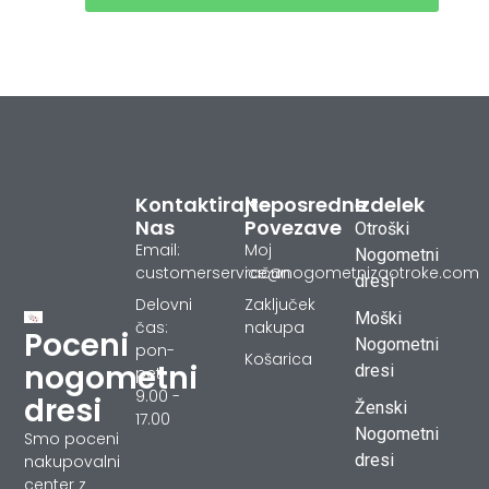
Kontaktirajte
Neposredne
Izdelek
Nas
Povezave
Otroški
Email:
Moj
Nogometni
customerservice@nogometnizaotroke.com
račun
dresi
Delovni
Zaključek
Moški
čas:
nakupa
Poceni
Nogometni
pon-
Košarica
nogometni
dresi
pet
9.00 -
dresi
Ženski
17.00
Nogometni
Smo poceni
dresi
nakupovalni
center z