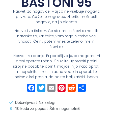
BASTONI 95
Nasveti za nogavice: Majica ne vsebuje nogavic
privzeto. Če želite nogavice, izberite možnosti
nogavic, da jih plačate.
Nasveti za tiskom: Če sta ime in številka na sliki
natanko to, kar želite, vam tega ni treba več
vnašati. Če ni, potem vnesite želeno ime in
številko.
Nasveti za pranje: Priporočljivo je, da nogometni
dresi operete ročno. Če želite uporabiti pralni
stroj, ne pozabite obrniti majice in jo nato oprati.
In napolnite stroj s hladno vodo in uporabite
nežen cikel pranja, da boste bolj zaščitili barve.
Facebook
Twitter
Email
Pinterest
Reddit
Share
Dobavljivost: Na zalogi
10 koda za popust: Šifra: nogometni6