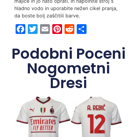
majice in jo nato oprati. In napolnite stroj s
hladno vodo in uporabite nežen cikel pranja,
da boste bolj zaščitili barve.
Facebook
Twitter
Email
Pinterest
Reddit
Share
Podobni Poceni
Nogometni
Dresi