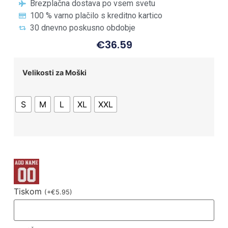
Brezplačna dostava po vsem svetu
100 % varno plačilo s kreditno kartico
30 dnevno poskusno obdobje
€
36.59
Velikosti za Moški
S
M
L
XL
XXL
Tiskom
(
+
€
5.95
)