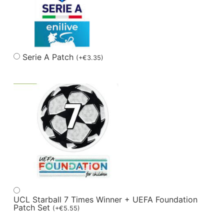
Serie A Patch
(
+
€
3.35
)
UCL Starball 7 Times Winner + UEFA Foundation
Patch Set
(
+
€
5.55
)