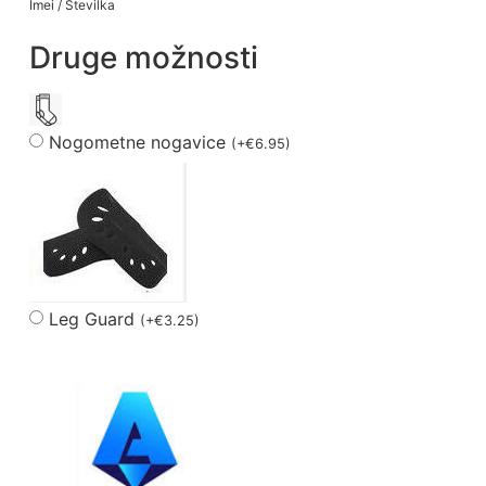
Imei / Številka
Druge možnosti
Nogometne nogavice
(
+
€
6.95
)
Leg Guard
(
+
€
3.25
)