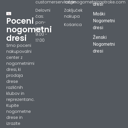
customerservice@nogometnizaotroke.com
račun
dresi
Delovni
Zaključek
Moški
čas:
nakupa
Poceni
Nogometni
pon-
Košarica
nogometni
dresi
pet
9.00 -
dresi
Ženski
17.00
Nogometni
Smo poceni
dresi
nakupovalni
center z
nogometnimi
dresi, ki
prodaja
drese
različnih
klubov in
reprezentanc.
Kupite
nogometne
drese in
izrazite