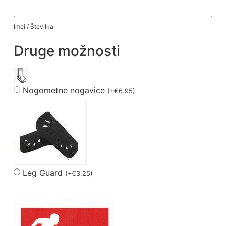
Imei / Številka
Druge možnosti
Nogometne nogavice
(
+
€
6.95
)
Leg Guard
(
+
€
3.25
)