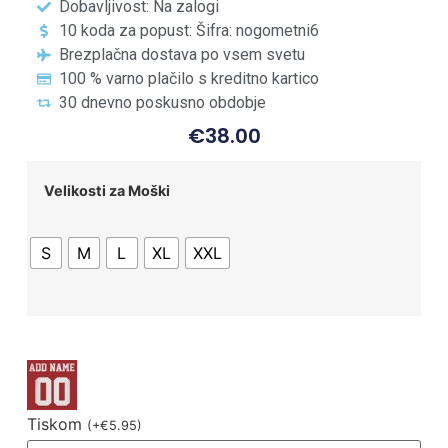
Dobavljivost: Na zalogi
10 koda za popust: Šifra: nogometni6
Brezplačna dostava po vsem svetu
100 % varno plačilo s kreditno kartico
30 dnevno poskusno obdobje
€
38.00
Velikosti za Moški
S
M
L
XL
XXL
Tiskom
(
+
€
5.95
)