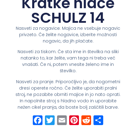
Kratke hlače
SCHULZ 14
Nasveti za nogavice: Majica ne vsebuje nogavic
privzeto. Če želite nogavice, izberite možnosti
nogavic, da jih plačate.
Nasveti za tiskom: Če sta ime in številka na sliki
natanko to, kar želite, vam tega ni treba več
vnašati. Če ni, potem vnesite želeno ime in
številko.
Nasveti za pranje: Priporočljivo je, da nogometni
dresi operete ročno. Če želite uporabiti pralni
stroj, ne pozabite obrniti majice in jo nato oprati.
In napolnite stroj s hladno vodo in uporabite
nežen cikel pranja, da boste bolj zaščitili barve.
Facebook
Twitter
Email
Pinterest
Reddit
Share