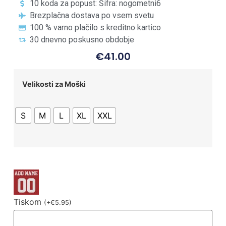
10 koda za popust: Šifra: nogometni6
Brezplačna dostava po vsem svetu
100 % varno plačilo s kreditno kartico
30 dnevno poskusno obdobje
€
41.00
Velikosti za Moški
S
M
L
XL
XXL
Tiskom
(
+
€
5.95
)