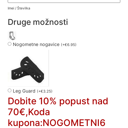
Imei / Številka
Druge možnosti
Nogometne nogavice
(
+
€
6.95
)
Leg Guard
(
+
€
3.25
)
Dobite 10% popust nad
70€,Koda
kupona:NOGOMETNI6