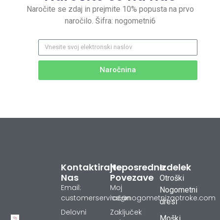
Naročite se zdaj in prejmite 10% popusta na prvo
naročilo. Šifra: nogometni6
Naročnina
Kontaktirajte
Neposredne
Izdelek
Nas
Povezave
Otroški
Email:
Moj
Nogometni
customerservice@nogometnizaotroke.com
račun
dresi
Delovni
Zaključek
Moški