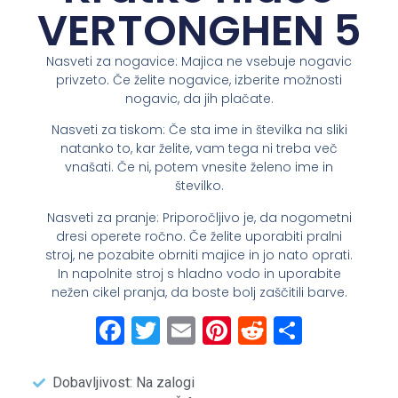
VERTONGHEN 5
Nasveti za nogavice: Majica ne vsebuje nogavic
privzeto. Če želite nogavice, izberite možnosti
nogavic, da jih plačate.
Nasveti za tiskom: Če sta ime in številka na sliki
natanko to, kar želite, vam tega ni treba več
vnašati. Če ni, potem vnesite želeno ime in
številko.
Nasveti za pranje: Priporočljivo je, da nogometni
dresi operete ročno. Če želite uporabiti pralni
stroj, ne pozabite obrniti majice in jo nato oprati.
In napolnite stroj s hladno vodo in uporabite
nežen cikel pranja, da boste bolj zaščitili barve.
Facebook
Twitter
Email
Pinterest
Reddit
Share
Dobavljivost: Na zalogi