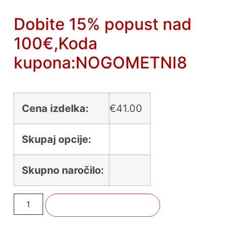
Dobite 15% popust nad
100€,Koda
kupona:NOGOMETNI8
Cena izdelka:
€
41.00
Skupaj opcije:
Skupno naročilo:
Dodaj V Košarico