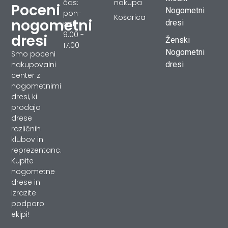
čas:
nakupa
Poceni
Nogometni
pon-
Košarica
nogometni
dresi
pet
9.00 -
dresi
Ženski
17.00
Nogometni
Smo poceni
dresi
nakupovalni
center z
nogometnimi
dresi, ki
prodaja
drese
različnih
klubov in
reprezentanc.
Kupite
nogometne
drese in
izrazite
podporo
ekipi!