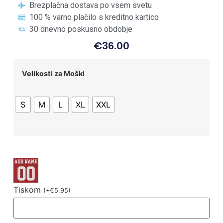
Brezplačna dostava po vsem svetu
100 % varno plačilo s kreditno kartico
30 dnevno poskusno obdobje
€
36.00
Velikosti za Moški
S
M
L
XL
XXL
Tiskom
(
+
€
5.95
)