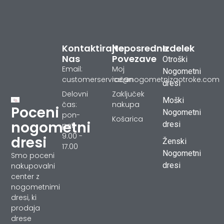
Kontaktirajte
Neposredne
Izdelek
Nas
Povezave
Otroški
Email:
Moj
Nogometni
customerservice@nogometnizaotroke.com
račun
dresi
Delovni
Zaključek
Moški
čas:
nakupa
Poceni
Nogometni
pon-
Košarica
nogometni
dresi
pet
9.00 -
dresi
Ženski
17.00
Nogometni
Smo poceni
dresi
nakupovalni
center z
nogometnimi
dresi, ki
prodaja
drese