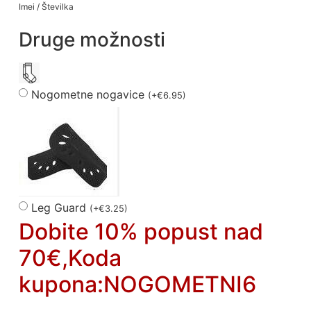
Imei / Številka
Druge možnosti
Nogometne nogavice
(
+
€
6.95
)
Leg Guard
(
+
€
3.25
)
Dobite 10% popust nad
70€,Koda
kupona:NOGOMETNI6