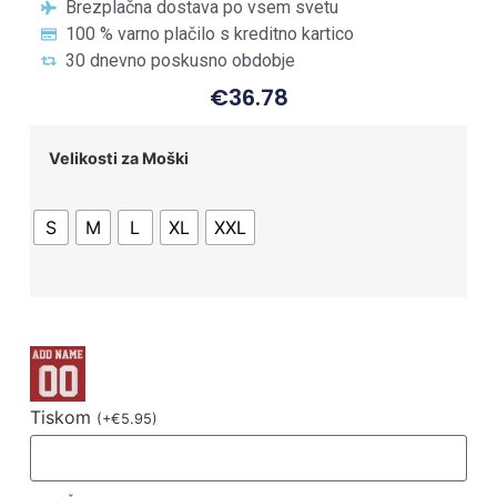
Brezplačna dostava po vsem svetu
100 % varno plačilo s kreditno kartico
30 dnevno poskusno obdobje
€
36.78
Velikosti za Moški
S
M
L
XL
XXL
Tiskom
(
+
€
5.95
)