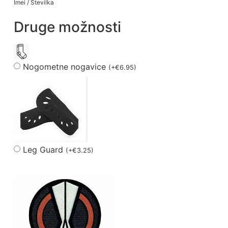
Imei / Številka
Druge možnosti
Nogometne nogavice
(
+
€
6.95
)
Leg Guard
(
+
€
3.25
)