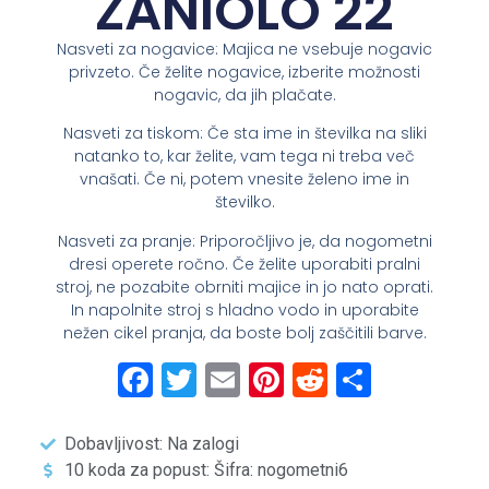
ZANIOLO 22
Nasveti za nogavice: Majica ne vsebuje nogavic
privzeto. Če želite nogavice, izberite možnosti
nogavic, da jih plačate.
Nasveti za tiskom: Če sta ime in številka na sliki
natanko to, kar želite, vam tega ni treba več
vnašati. Če ni, potem vnesite želeno ime in
številko.
Nasveti za pranje: Priporočljivo je, da nogometni
dresi operete ročno. Če želite uporabiti pralni
stroj, ne pozabite obrniti majice in jo nato oprati.
In napolnite stroj s hladno vodo in uporabite
nežen cikel pranja, da boste bolj zaščitili barve.
Facebook
Twitter
Email
Pinterest
Reddit
Share
Dobavljivost: Na zalogi
10 koda za popust: Šifra: nogometni6