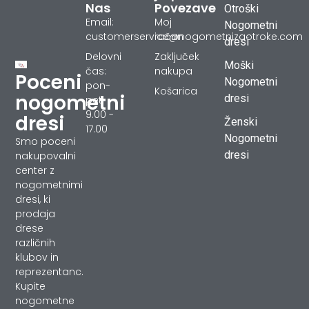
Nas
Povezave
Otroški
Email:
Moj
Nogometni
customerservice@nogometnizaotroke.com
račun
dresi
Delovni
Zaključek
Moški
čas:
nakupa
Poceni
Nogometni
pon-
Košarica
nogometni
dresi
pet
9.00 -
dresi
Ženski
17.00
Nogometni
Smo poceni
dresi
nakupovalni
center z
nogometnimi
dresi, ki
prodaja
drese
različnih
klubov in
reprezentanc.
Kupite
nogometne