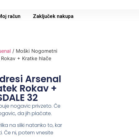
Moj račun
Zaključek nakupa
senal
/ Moški Nogometni
 Rokav + Kratke hlače
dresi Arsenal
atek Rokav +
SDALE 32
buje nogavic privzeto. Če
ogavic, da jih plačate.
lka na sliki natanko to, kar
i. Če ni, potem vnesite