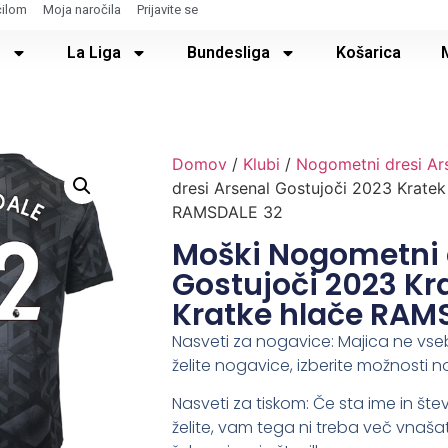
čilom
Moja naročila
Prijavite se
e
La Liga
Bundesliga
Košarica
Domov
/
Klubi
/
Nogometni dresi Ar
dresi Arsenal Gostujoči 2023 Kratek
RAMSDALE 32
Moški Nogometni 
Gostujoči 2023 Kr
Kratke hlače RAM
Nasveti za nogavice: Majica ne vse
želite nogavice, izberite možnosti n
Nasveti za tiskom: Če sta ime in števi
želite, vam tega ni treba več vnašat