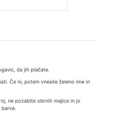
gavic, da jih plačate.
šati. Če ni, potem vnesite želeno ime in
oj, ne pozabite obrniti majice in jo
i barve.