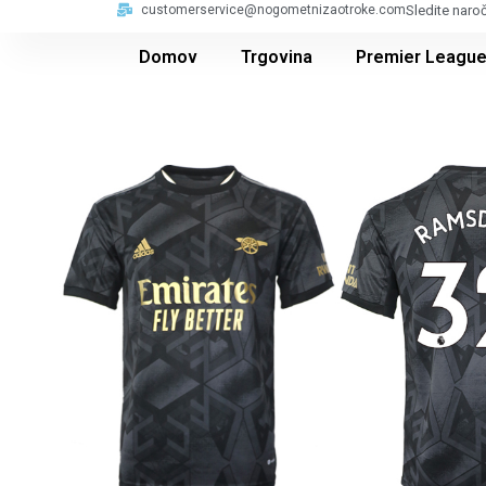
customerservice@nogometnizaotroke.com
Sledite naro
Domov
Trgovina
Premier Leagu