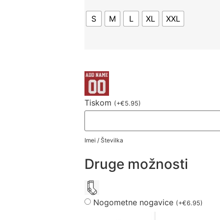
S
M
L
XL
XXL
Tiskom
(
+
€
5.95
)
Imei / Številka
Druge možnosti
Nogometne nogavice
(
+
€
6.95
)