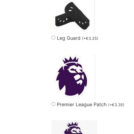
Leg Guard
(
+
€
3.25
)
Premier League Patch
(
+
€
3.35
)