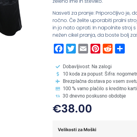
želeno ime in številko.
Nasveti za pranje: Priporočljivo je,
ročno. Če želite uporabiti pralni str
in jo nato oprati. In napolnite stroj
nežen cikel pranja, da boste bolj zašč
Facebook
Twitter
Email
Pintere
Redd
Sh
Dobavljivost: Na zalogi
10 koda za popust: Šifra: nogomet
Brezplačna dostava po vsem svet
100 % varno plačilo s kreditno kart
30 dnevno poskusno obdobje
€
38.00
Velikosti za Moški