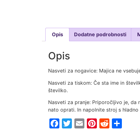
Opis
Dodatne podrobnosti
Opis
Nasveti za nogavice: Majica ne vsebuje
Nasveti za tiskom: Če sta ime in števil
številko.
Nasveti za pranje: Priporočljivo je, da 
nato oprati. In napolnite stroj s hladno
Facebook
Twitter
Email
Pinterest
Reddi
Sha