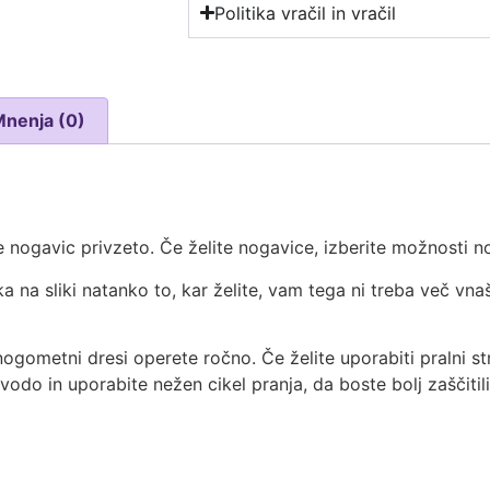
Politika vračil in vračil
Mnenja (0)
 nogavic privzeto. Če želite nogavice, izberite možnosti no
ka na sliki natanko to, kar želite, vam tega ni treba več vna
nogometni dresi operete ročno. Če želite uporabiti pralni str
 vodo in uporabite nežen cikel pranja, da boste bolj zaščitil
t
re