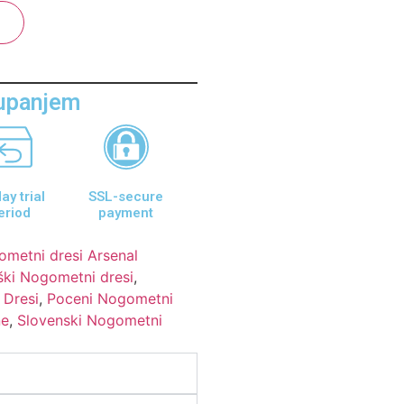
aupanjem
ay trial
SSL-secure
eriod
payment
metni dresi Arsenal
ki Nogometni dresi
,
 Dresi
,
Poceni Nogometni
ne
,
Slovenski Nogometni