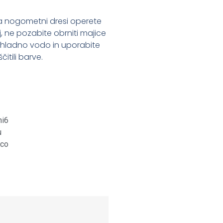
 da nogometni dresi operete
oj, ne pozabite obrniti majice
 s hladno vodo in uporabite
itili barve.
st
it
are
ni6
u
ico