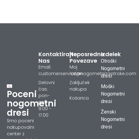
Kontaktirajte
Neposredne
Izdelek
Nas
Povezave
Otroški
Email:
Moj
Nogometni
customerservice@nogometnizaotroke.com
račun
dresi
Delovni
Zaključek
Moški
čas:
nakupa
Poceni
Nogometni
pon-
Košarica
nogometni
dresi
pet
9.00 -
dresi
Ženski
17.00
Nogometni
Smo poceni
dresi
nakupovalni
center z