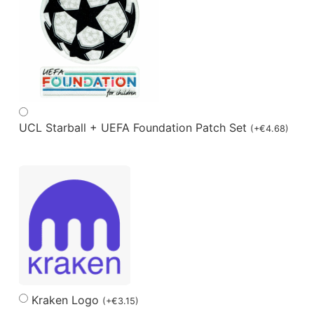
UCL Starball + UEFA Foundation Patch Set
(
+
€
4.68
)
Kraken Logo
(
+
€
3.15
)