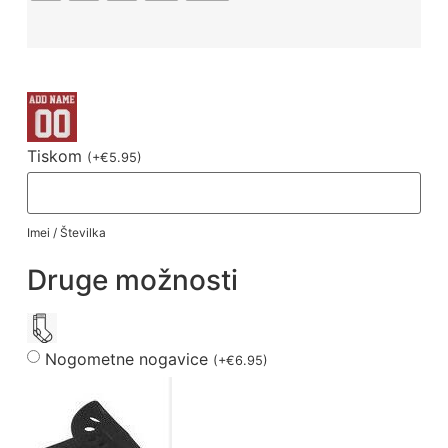
Tiskom
(
+
€
5.95
)
Imei / Številka
Druge možnosti
Nogometne nogavice
(
+
€
6.95
)