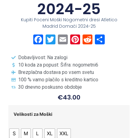
2024-25
Kupiti Poceni Moški Nogometni dresi Atletico
Madrid Domači 2024-25
Facebook
Twitter
Email
Pinterest
Reddit
Share
Dobavljivost: Na zalogi
10 koda za popust: Šifra: nogometni6
Brezplačna dostava po vsem svetu
100 % varno plačilo s kreditno kartico
30 dnevno poskusno obdobje
€
43.00
Velikosti za Moški
S
M
L
XL
XXL