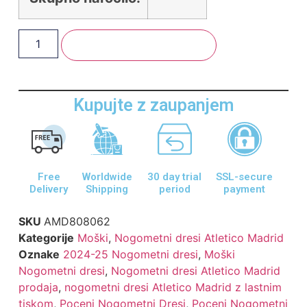
Dodaj V Košarico
Kupujte z zaupanjem
Free
Worldwide
30 day trial
SSL-secure
Delivery
Shipping
period
payment
SKU
AMD808062
Kategorije
Moški
,
Nogometni dresi Atletico Madrid
Oznake
2024-25 Nogometni dresi
,
Moški
Nogometni dresi
,
Nogometni dresi Atletico Madrid
prodaja
,
nogometni dresi Atletico Madrid z lastnim
tiskom
,
Poceni Nogometni Dresi
,
Poceni Nogometni