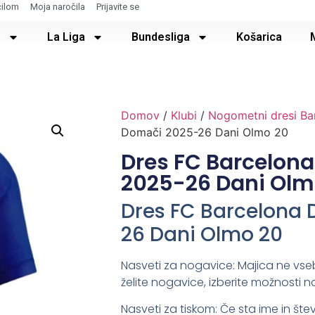
čilom
Moja naročila
Prijavite se
e
La Liga
Bundesliga
Košarica
Domov
/
Klubi
/
Nogometni dresi Ba
Domači 2025-26 Dani Olmo 20
Dres FC Barcelon
2025-26 Dani Olm
Dres FC Barcelona
26 Dani Olmo 20
Nasveti za nogavice: Majica ne vse
želite nogavice, izberite možnosti n
Nasveti za tiskom: Če sta ime in števi