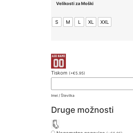
Velikosti za Moški
S
M
L
XL
XXL
Tiskom
(
+
€
5.95
)
Imei / Številka
Druge možnosti