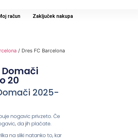
Moj račun
Zaključek nakupa
rcelona
/ Dres FC Barcelona
a Domači
o 20
 Domači 2025-
buje nogavic privzeto. Če
ogavic, da jih plačate.
lka na sliki natanko to, kar