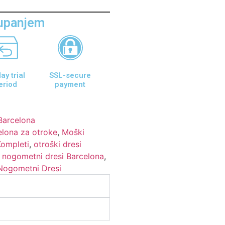
aupanjem
ay trial
SSL-secure
eriod
payment
Barcelona
elona za otroke
,
Moški
Kompleti
,
otroški dresi
i nogometni dresi Barcelona
,
Nogometni Dresi