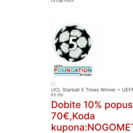
La Liga Patch
UCL Starball 5 Times Winner + UEF
€
5.55
)
Dobite 10% popus
70€,Koda
kupona:NOGOME