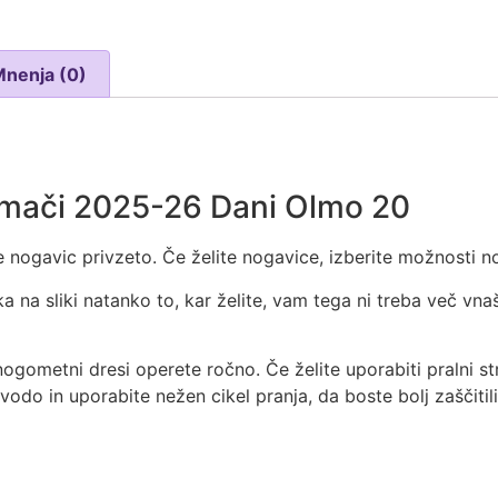
Mnenja (0)
omači 2025-26 Dani Olmo 20
 nogavic privzeto. Če želite nogavice, izberite možnosti no
ka na sliki natanko to, kar želite, vam tega ni treba več vna
nogometni dresi operete ročno. Če želite uporabiti pralni str
 vodo in uporabite nežen cikel pranja, da boste bolj zaščitil
t
re