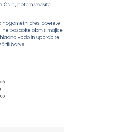
i. Če ni, potem vnesite
 da nogometni dresi operete
oj, ne pozabite obrniti majice
 s hladno vodo in uporabite
itili barve.
st
it
are
ni6
u
ico