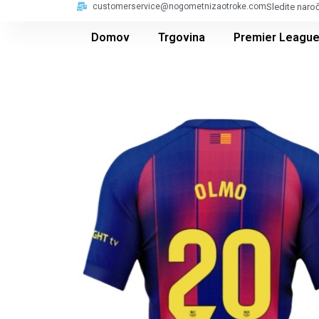
customerservice@nogometnizaotroke.com
Sledite naro
Domov
Trgovina
Premier Leagu