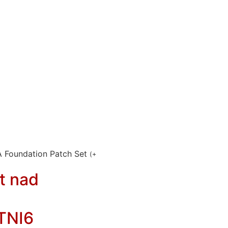
A Foundation Patch Set
(
+
t nad
TNI6