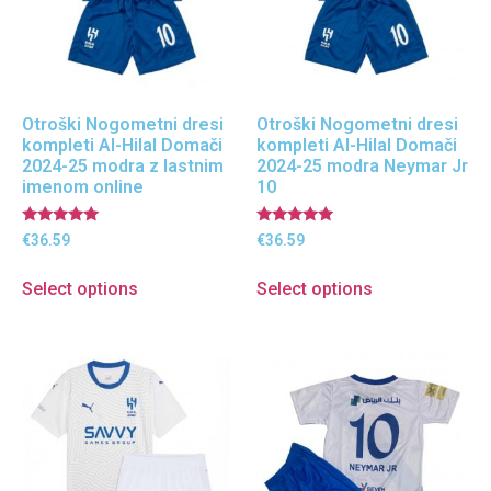
Otroški Nogometni dresi
Otroški Nogometni dresi
kompleti Al-Hilal Domači
kompleti Al-Hilal Domači
2024-25 modra z lastnim
2024-25 modra Neymar Jr
imenom online
10
Ocenjeno
Ocenjeno
€
36.59
€
36.59
5.00
5.00
od 5
od 5
Select options
Select options