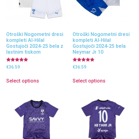
Otroški Nogometni dresi
Otroški Nogometni dresi
kompleti Al-Hilal
kompleti Al-Hilal
Gostujoči 2024-25 bela z
Gostujoči 2024-25 bela
lastnim tiskom
Neymar Jr 10
Ocenjeno
Ocenjeno
€
36.59
€
36.59
5.00
5.00
od 5
od 5
Select options
Select options