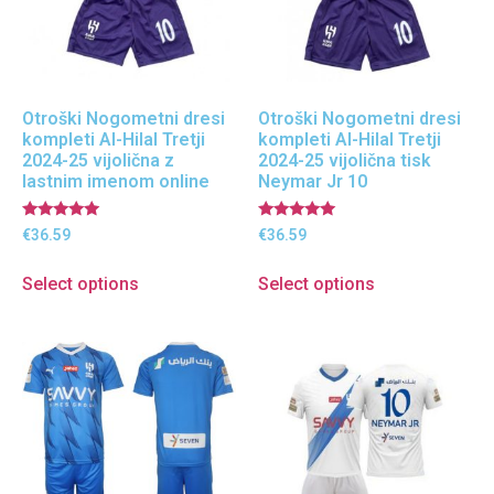
Otroški Nogometni dresi
Otroški Nogometni dresi
kompleti Al-Hilal Tretji
kompleti Al-Hilal Tretji
2024-25 vijolična z
2024-25 vijolična tisk
lastnim imenom online
Neymar Jr 10
Ocenjeno
Ocenjeno
€
36.59
€
36.59
5.00
5.00
od 5
od 5
Select options
Select options