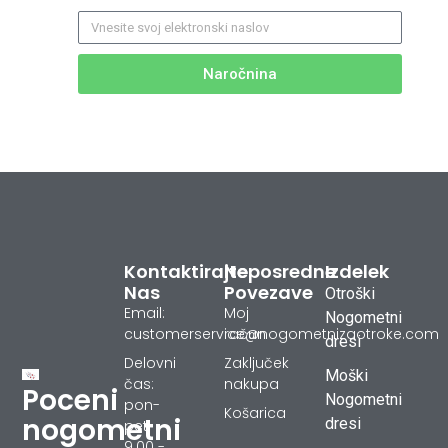
Naročnina
Kontaktirajte
Neposredne
Izdelek
Nas
Povezave
Otroški
Email:
Moj
Nogometni
customerservice@nogometnizaotroke.com
račun
dresi
Delovni
Zaključek
Moški
čas:
nakupa
Poceni
Nogometni
pon-
Košarica
nogometni
dresi
pet
9.00 -