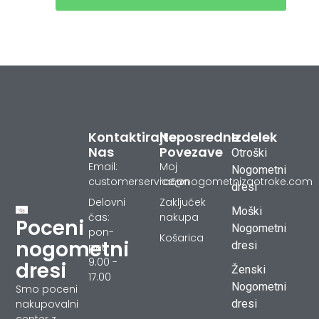
Kontaktirajte
Neposredne
Izdelek
Nas
Povezave
Otroški
Email:
Moj
Nogometni
customerservice@nogometnizaotroke.com
račun
dresi
Delovni
Zaključek
Moški
čas:
nakupa
Poceni
Nogometni
pon-
Košarica
nogometni
dresi
pet
9.00 -
dresi
Ženski
17.00
Nogometni
Smo poceni
dresi
nakupovalni