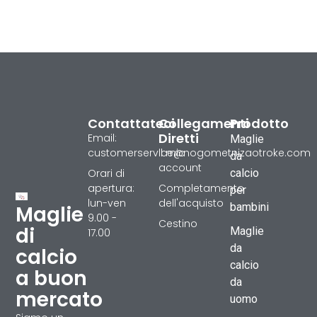
Contattateci
Collegamenti
Prodotto
Diretti
Email:
Maglie
customerservice@nogometnizaotroke.com
Il mio
da
account
Orari di
calcio
apertura:
Completamento
per
lun-ven
dell'acquisto
bambini
Maglie
9.00 -
Cestino
di
Maglie
17.00
da
calcio
calcio
a buon
da
mercato
uomo