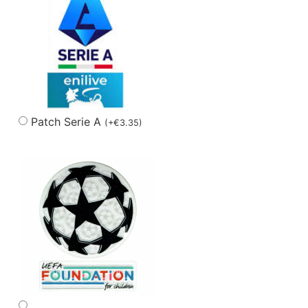
Patch Serie A
(
+
€
3.35
)