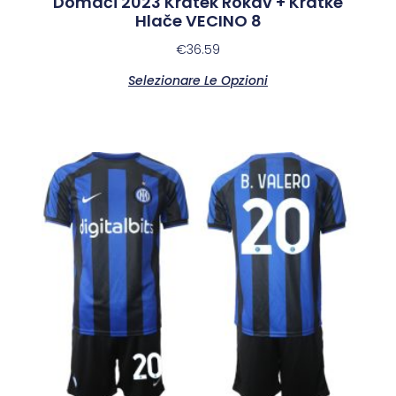
Domači 2023 Kratek Rokav + Kratke
Hlače VECINO 8
€
36.59
Selezionare Le Opzioni