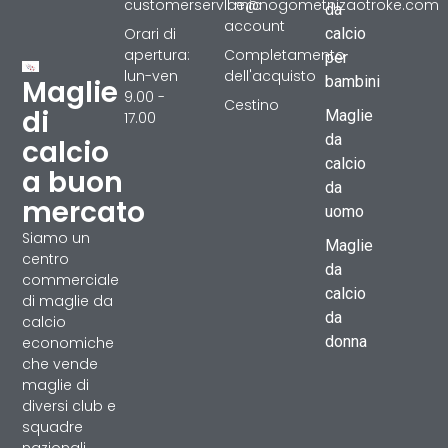
customerservice@nogometnizaotroke.com
Il mio
da
account
Orari di
calcio
apertura:
Completamento
per
lun-ven
dell'acquisto
bambini
Maglie
9.00 -
Cestino
di
Maglie
17.00
da
calcio
calcio
a buon
da
mercato
uomo
Siamo un
Maglie
centro
da
commerciale
calcio
di maglie da
da
calcio
donna
economiche
che vende
maglie di
diversi club e
squadre