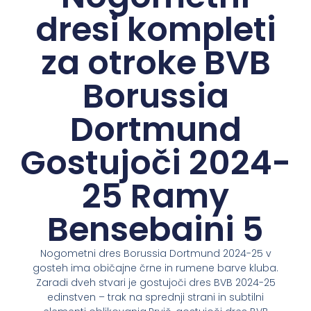
dresi kompleti
za otroke BVB
Borussia
Dortmund
Gostujoči 2024-
25 Ramy
Bensebaini 5
Nogometni dres Borussia Dortmund 2024-25 v
gosteh ima običajne črne in rumene barve kluba.
Zaradi dveh stvari je gostujoči dres BVB 2024-25
edinstven – trak na sprednji strani in subtilni