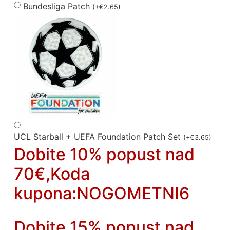
Bundesliga Patch
(
+
€
2.65
)
UCL Starball + UEFA Foundation Patch Set
(
+
€
3.65
)
Dobite 10% popust nad
70€,Koda
kupona:NOGOMETNI6
Dobite 15% popust nad