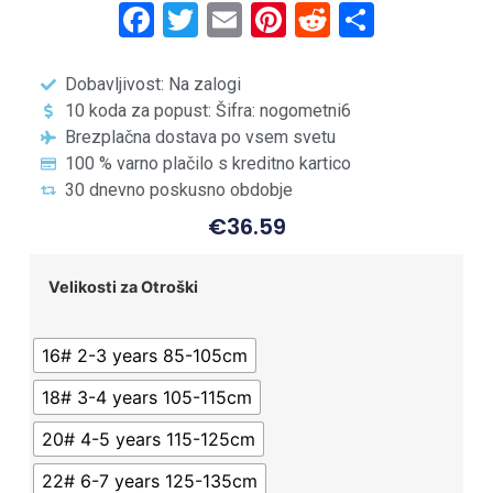
Facebook
Twitter
Email
Pinterest
Reddit
Share
Dobavljivost: Na zalogi
10 koda za popust: Šifra: nogometni6
Brezplačna dostava po vsem svetu
100 % varno plačilo s kreditno kartico
30 dnevno poskusno obdobje
€
36.59
Velikosti za Otroški
16# 2-3 years 85-105cm
18# 3-4 years 105-115cm
20# 4-5 years 115-125cm
22# 6-7 years 125-135cm