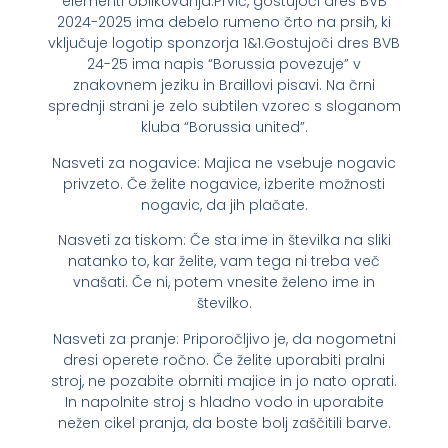
elementi oblikovanja.Prvič, gostujoči dres BVB
2024-2025 ima debelo rumeno črto na prsih, ki
vključuje logotip sponzorja 1&1.Gostujoči dres BVB
24-25 ima napis “Borussia povezuje” v
znakovnem jeziku in Braillovi pisavi. Na črni
sprednji strani je zelo subtilen vzorec s sloganom
kluba “Borussia united”.
Nasveti za nogavice: Majica ne vsebuje nogavic
privzeto. Če želite nogavice, izberite možnosti
nogavic, da jih plačate.
Nasveti za tiskom: Če sta ime in številka na sliki
natanko to, kar želite, vam tega ni treba več
vnašati. Če ni, potem vnesite želeno ime in
številko.
Nasveti za pranje: Priporočljivo je, da nogometni
dresi operete ročno. Če želite uporabiti pralni
stroj, ne pozabite obrniti majice in jo nato oprati.
In napolnite stroj s hladno vodo in uporabite
nežen cikel pranja, da boste bolj zaščitili barve.