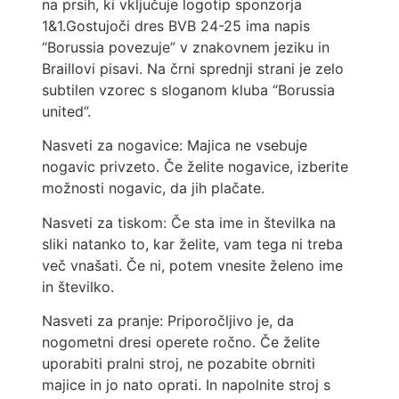
na prsih, ki vključuje logotip sponzorja
1&1.Gostujoči dres BVB 24-25 ima napis
“Borussia povezuje” v znakovnem jeziku in
Braillovi pisavi. Na črni sprednji strani je zelo
subtilen vzorec s sloganom kluba “Borussia
united”.
Nasveti za nogavice: Majica ne vsebuje
nogavic privzeto. Če želite nogavice, izberite
možnosti nogavic, da jih plačate.
Nasveti za tiskom: Če sta ime in številka na
sliki natanko to, kar želite, vam tega ni treba
več vnašati. Če ni, potem vnesite želeno ime
in številko.
Nasveti za pranje: Priporočljivo je, da
nogometni dresi operete ročno. Če želite
uporabiti pralni stroj, ne pozabite obrniti
majice in jo nato oprati. In napolnite stroj s