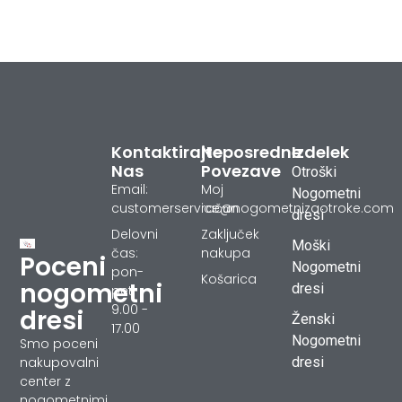
Kontaktirajte
Neposredne
Izdelek
Nas
Povezave
Otroški
Email:
Moj
Nogometni
customerservice@nogometnizaotroke.com
račun
dresi
Delovni
Zaključek
Moški
čas:
nakupa
Poceni
Nogometni
pon-
Košarica
nogometni
dresi
pet
9.00 -
dresi
Ženski
17.00
Nogometni
Smo poceni
dresi
nakupovalni
center z
nogometnimi