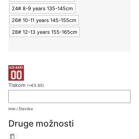
24# 8-9 years 135-145cm
26# 10-11 years 145-155cm
28# 12-13 years 155-165cm
Tiskom
(
+
€
5.95
)
Imei / Številka
Druge možnosti