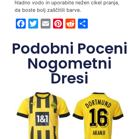
hladno vodo in uporabite nežen cikel pranja,
da boste bolj zaščitili barve.
Facebook
Twitter
Email
Pinterest
Reddit
Share
Podobni Poceni
Nogometni
Dresi