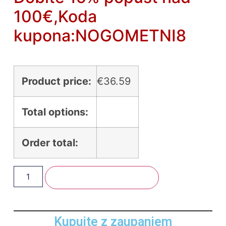
100€,Koda
kupona:NOGOMETNI8
Product price:
€
36.59
Total options:
Order total:
Dodaj U Košaricu
Kupujte z zaupanjem